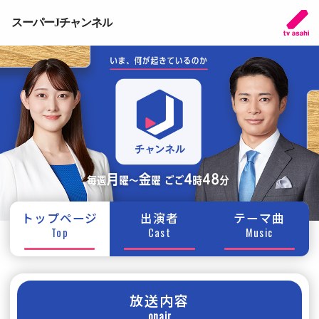
スーパーJチャンネル
トップページ
出演者
テーマ曲
Top
Cast
Music
放送内容
onair