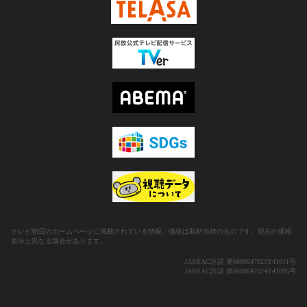
テレビ朝日のホームページに掲載されている情報、価格は取材当時のものです。現在の価格
表示と異なる場合があります。
JASRAC許諾 第6688647023Y41011号
JASRAC許諾 第6688647024Y41005号