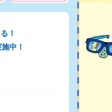
たる！
実施中！