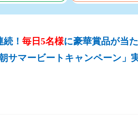
連続！
毎日5名様
に豪華賞品が当
朝サマービートキャンペーン」