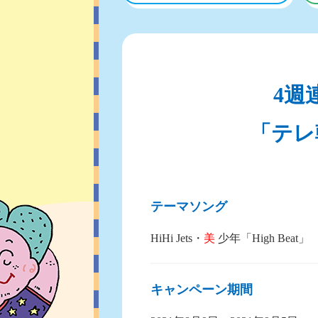
4週
「テレ
テーマソング
HiHi Jets・
美
少年「High Beat」
キャンペーン期間