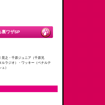
！
裏ワザSP
 晃之・千原ジュニア（千原兄
タルラジオ）・ワッキー（ペナルテ
シュ）