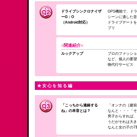
ドライブシンクロナイザ
GPS機能で、ド
ーG：O
シーンに適した
（Android対応）
ドライブデート
プリ
○関連紹介○
ルックアップ
プロのファッシ
など、個人の要
物代行サービス
★女心を知る編
「こっちから連絡する
「オンナの［建
ね」の本音とは？
なんと・・・「
男子からすれば
うだがそれは大
なんと女の子の7