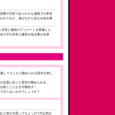
る恋愛や日常でありがちな場面での本音
書かれており、遊びながら女心を知る事
Lに本音と建前のアンケートを実施した
な女の子の本音と建前を知る事が出来
検索してそこから眺められる星空を映し
その位置に応じた星空が眺められる。
屋を暗くしたがる可能性大！
ってみてはいかがでしょうか？
むと体が火照ってちょっぴりHな気分