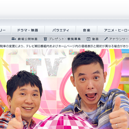
く繝･
繝峨Λ繝槭�譏�
繝舌Λ繧ｨ繝�ぅ
髻ｳ讌ｽ
繧｢繝九Γ繝ｻ繝偵
逕ｻ
ｭ繝ｼ
蜉��ｴ蜈ｬ髢区丐
繝励Ξ繧ｼ繝ｳ繝医�隕ｳ
蜍慕判
繧｢繝翫え繝ｳ繧
逕ｻ
隕ｧ蜍滄寔
繝ｼ繧ｺ