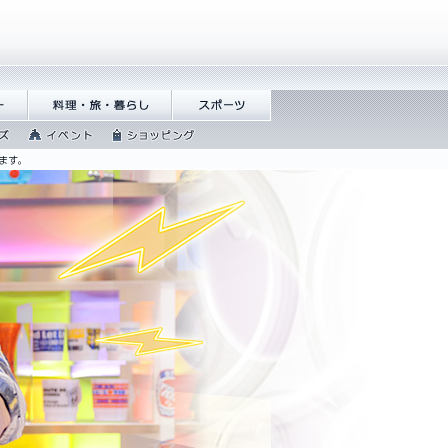
�繝
譁咏炊繝ｻ譌��證ｮ繧
繧ｹ繝昴�繝�
峨＠
ｵ
繧､繝吶Φ繝
繧ｷ繝ｧ繝�ヴ繝
�
ｳ繧ｰ