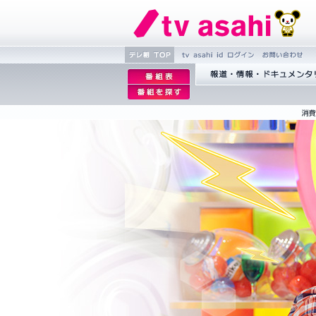
繝�Ξ譛�
tv asahi id 繝ｭ繧ｰ
縺雁撫縺
逡
TOP
�粋繧上○
ｪ
逡
蝣ｱ驕薙�諠��ｱ繝ｻ繝峨
邨
ｪ
繝｡繝ｳ繧ｿ繝ｪ繝ｼ
�｡
邨
ｨ
�
ｒ
謗
｢縺
�