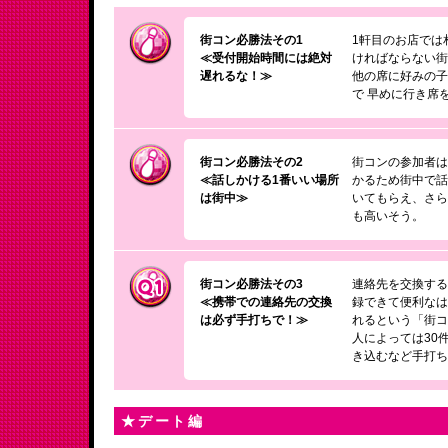
街コン必勝法その1
1軒目のお店では
≪受付開始時間には絶対
ければならない
遅れるな！≫
他の席に好みの
で 早めに行き席
街コン必勝法その2
街コンの参加者
≪話しかける1番いい場所
かるため街中で
は街中≫
いてもらえ、さ
も高いそう。
街コン必勝法その3
連絡先を交換す
≪携帯での連絡先の交換
録できて便利なは
は必ず手打ちで！≫
れるという「街
人によっては30
き込むなど手打
★デート編