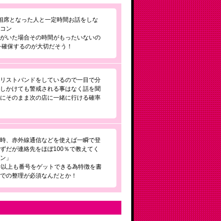
相席となった人と一定時間お話をしな
街コン
子がいた場合その時間がもったいないの
を確保するのが大切だそう！
はリストバンドをしているので一目で分
話しかけても警戒される事はなく話を聞
らにそのまま次の店に一緒に行ける確率
る時、赤外線通信などを使えば一瞬で登
ずだが連絡先をほぼ100％で教えてく
コン」
件以上も番号をゲットできる為特徴を書
ちでの整理が必須なんだとか！