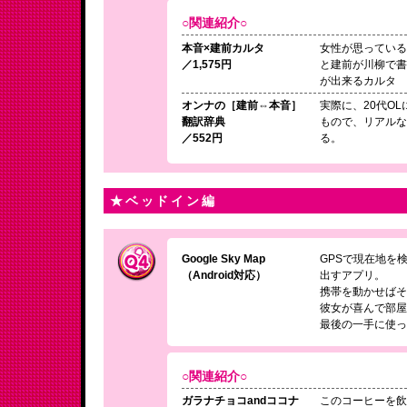
○関連紹介○
本音×建前カルタ
女性が思ってい
／1,575円
と建前が川柳で
が出来るカルタ
オンナの［建前⇔本音］
実際に、20代O
翻訳辞典
もので、リアル
／552円
る。
★ベッドイン編
Google Sky Map
GPSで現在地を
（Android対応）
出すアプリ。
携帯を動かせば
彼女が喜んで部
最後の一手に使
○関連紹介○
ガラナチョコandココナ
このコーヒーを飲