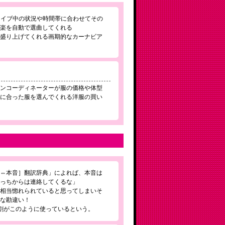
ライブ中の状況や時間帯に合わせてその
音楽を自動で選曲してくれる
を盛り上げてくれる画期的なカーナビア
ョンコーディネーターが服の価格や体型
望に合った服を選んでくれる洋服の買い
前⇔本音］翻訳辞典」によれば、本音は
そっちからは連絡してくるな」
、相当惚れられていると思ってしまいそ
きな勘違い！
割がこのように使っているという。