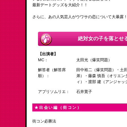
最新デートグッズを大紹介！！
さらに、あの人気芸人がウワサの恋について大暴露
絶対女の子を落とせる
【出演者】
MC：
太田光（爆笑問題）
解答者（解答席
田中裕二（爆笑問題）・土田
順）：
弟）・藤森 慎吾（オリエン
ィ）・渡部 建（アンジャッ
アプリソムリエ：
石井寛子
★出会い編（街コン）
街コン必勝法