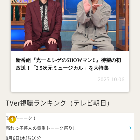
新番組『光一＆シゲのSHOWマン!!』待望の初
放送！「2.5次元ミュージカル」を大特集
2025.10.06
TVer視聴ランキング（テレビ朝日）
アメトーーク！
1
売れっ子芸人の貴重トーーク祭り!!
8月6日(木)放送分