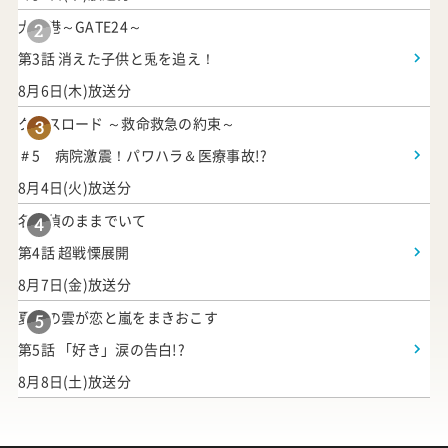
大空港～GATE24～
2
第3話 消えた子供と兎を追え！
8月6日(木)放送分
クロスロード ～救命救急の約束～
3
＃5 病院激震！パワハラ＆医療事故!?
8月4日(火)放送分
名探偵のままでいて
4
第4話 超戦慄展開
8月7日(金)放送分
夏色の雲が恋と嵐をまきおこす
5
第5話 「好き」涙の告白!?
8月8日(土)放送分