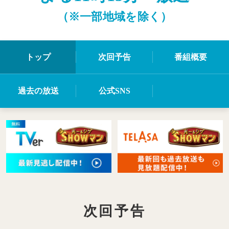
（※一部地域を除く）
トップ
次回予告
番組概要
過去の放送
公式SNS
次回予告