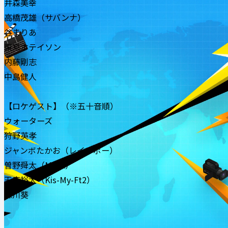
井森美幸
高橋茂雄（サバンナ）
谷まりあ
東京ホテイソン
内藤剛志
中島健人
【ロケゲスト】（※五十音順）
ウォーターズ
狩野英孝
ジャンボたかお（レインボー）
曽野舜太（M!LK）
玉森裕太（Kis-My-Ft2）
森川葵