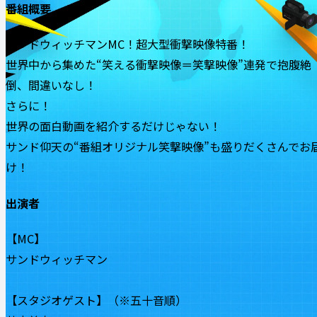
番組概要
サンドウィッチマンMC！超大型衝撃映像特番！
世界中から集めた“笑える衝撃映像＝笑撃映像”連発で抱腹絶
倒、間違いなし！
さらに！
世界の面白動画を紹介するだけじゃない！
サンド仰天の“番組オリジナル笑撃映像”も盛りだくさんでお
け！
出演者
【MC】
サンドウィッチマン
【スタジオゲスト】（※五十音順）