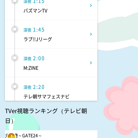
1:15
深夜
バズマンTV
1:45
深夜
ラブ!!Jリーグ
2:00
深夜
M:ZINE
2:20
深夜
テレ朝サマフェスナビ
TVer視聴ランキング（テレビ朝
2:22
深夜
日）
全力!アオハル応援団
大空港～GATE24～
1