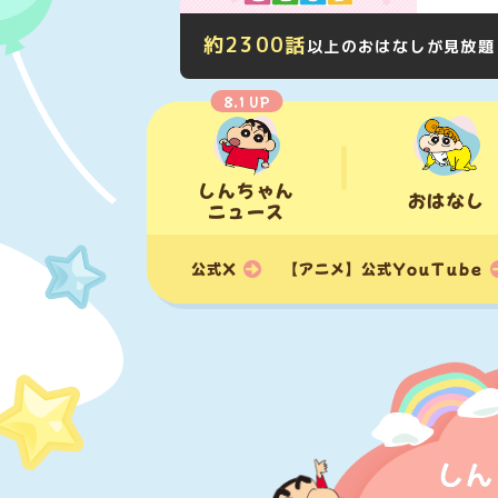
約2300話
以上のおはなしが見放題
8.1 UP
しんちゃん
おはなし
ニュース
【アニメ】公式YouTube
公式X
しん