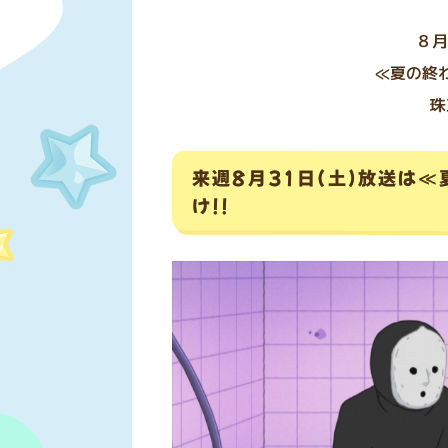
８月
≪夏の終
珠
来週8月31日(土)放送は
け!!