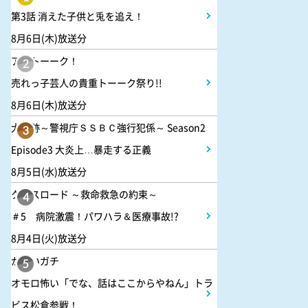
2:52
深夜
第3話 消えた子供と兎を追え！
新日ちゃんぴおん! 天山広吉
8月6日(木)放送分
クリニックでお悩み解決!
アメトーーク！
2
売れっ子芸人の貴重トーーク祭り!!
3:17
深夜
8月6日(木)放送分
イベレコ
大追跡～警視庁ＳＳＢＣ強行犯係～ Season2
3
Episode3 大炎上…暴走する正義
3:30
深夜
8月5日(水)放送分
秘湯ロマン
クロスロード ～救命救急の約束～
4
＃5 病院激震！パワハラ＆医療事故!?
8月4日(火)放送分
かまいガチ
5
オモロ怖い「でな、話はここからやねん」トラ
ビス松倉参戦！