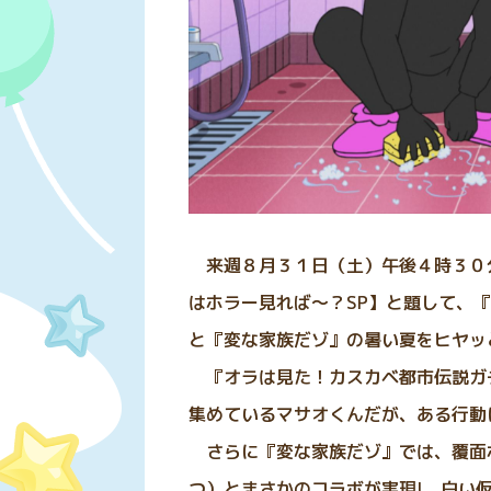
来週８月３１日（土）午後４時３０
はホラー見れば～？SP】と題して、
と『変な家族だゾ』の暑い夏をヒヤ
『オラは見た！カスカベ都市伝説ガ
集めているマサオくんだが、ある行動
さらに『変な家族だゾ』では、覆面ホラ
つ）とまさかのコラボが実現! 白い