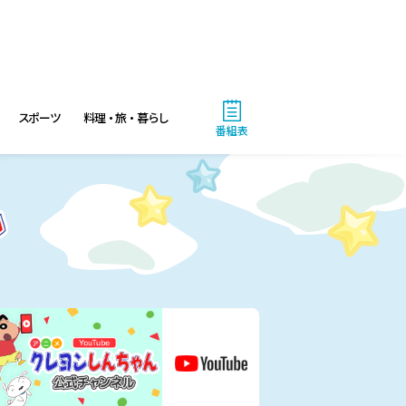
科捜研の女12 #3
3:50
午後
相棒16 #11
スポーツ
料理・旅・暮らし
番組表
4:48
午後
スーパーJチャンネル 井澤健
太朗と森山みなみが<ニュース
のハテナ>を深掘り
6:50
よる
ザワつく!路線バスで寄り道の
旅 【“東京&横浜"2大都市の地
下街グルメを巡る!】
8:00
よる