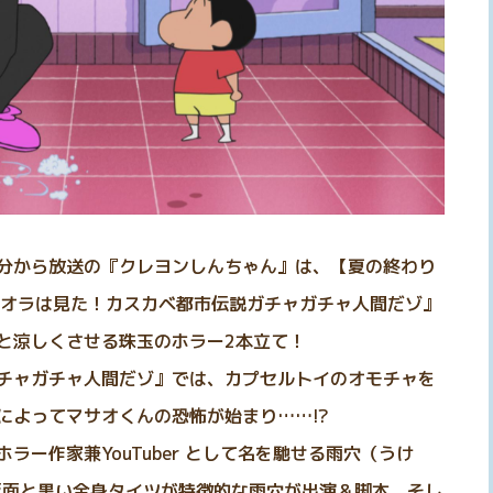
分から放送の『クレヨンしんちゃん』は、【夏の終わり
『オラは見た！カスカベ都市伝説ガチャガチャ人間だゾ』
ッと涼しくさせる珠玉のホラー2本立て！
チャガチャ人間だゾ』では、カプセルトイのオモチャを
によってマサオくんの恐怖が始まり……!?
ー作家兼YouTuber として名を馳せる雨穴（うけ
仮面と黒い全身タイツが特徴的な雨穴が出演＆脚本、そし