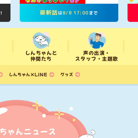
最新話
！
は
8/8 17:00
まで
しんちゃんと
声の出演・
スタッフ・
仲間たち
主題歌
しんちゃん×LINE
グッズ
ちゃんニュース