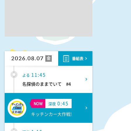
11:10
よる
熱闘甲子園 涙は、強さにな
る。
11:40
よる
気づきの扉
金
2026.08.07
番組表
11:45
よる
名探偵のままでいて #4
0:45
NOW
深夜
キッチンカー大作戦!