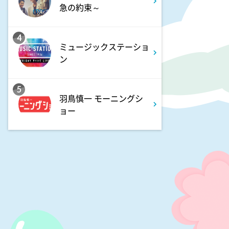
急の約束～
4
ミュージックステーショ
ン
5
羽鳥慎一 モーニングシ
ョー