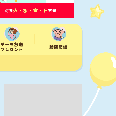
マツコ&有吉 かりそめ天国
M-1王者たくろうの滋賀の魅力
火・水・金・日
毎週
更新！
プレゼンツアー
8:54
よる
私の幸福時間
データ放送
動画配信
プレゼント
9:00
よる
ミュージックステーション
10周年あいみょん、TMR、
HY…名曲続々!ATEEZがヒット
曲
9:54
よる
報道ステーション 台風13号
が沖縄直撃し停電・倒木も…来
週は15号が列島上陸へ