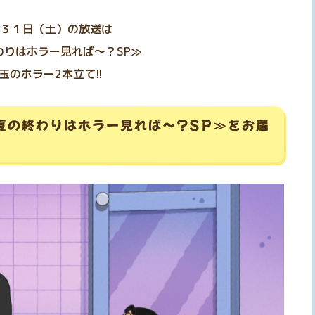
３１日（土）の放送は
わりはホラー見れば～？SP≫
玉のホラー2本立て!!
≪夏の終わりはホラー見れば～?SP≫をお届