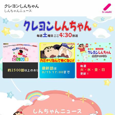
クレヨンしんちゃん
しんちゃんニュース
毎週
最新話
は
火・水・金・日
約2300話
以上のおはなしが見放題！
8/15 17:00
まで
更新！
しんちゃんニュース