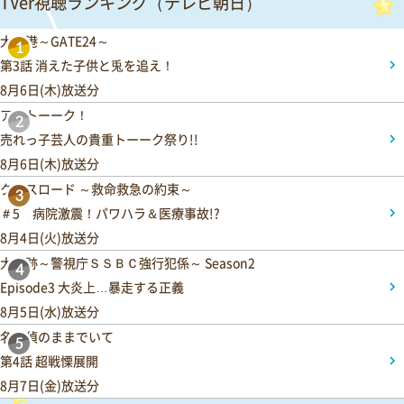
TVer視聴ランキング（テレビ朝日）
大空港～GATE24～
1
第3話 消えた子供と兎を追え！
8月6日(木)放送分
アメトーーク！
2
売れっ子芸人の貴重トーーク祭り!!
8月6日(木)放送分
クロスロード ～救命救急の約束～
3
＃5 病院激震！パワハラ＆医療事故!?
8月4日(火)放送分
大追跡～警視庁ＳＳＢＣ強行犯係～ Season2
4
Episode3 大炎上…暴走する正義
8月5日(水)放送分
名探偵のままでいて
5
第4話 超戦慄展開
8月7日(金)放送分