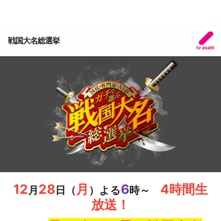
戦国大名総選挙
12
28
月
6
4時間生
月
日（
）よる
時～
放送！