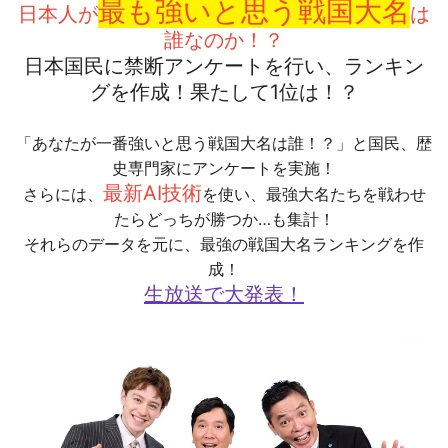
最も強いと思う戦国大名
日本人が
は
誰なのか！？
日本国民に禁断アンケートを行い、ランキン
グを作成！果たして1位は！？
「あなたが一番強いと思う戦国大名は誰！？」と国民、歴
史専門家にアンケートを実施！
最新AI技術
さらには、
を使い、最強大名たちを戦わせ
たらどっちが勝つか…も集計！
それらのデータを元に、最強の戦国大名ランキングを作
成！
生放送で大発表！