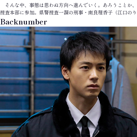
そんな中、事態は思わぬ方向へ進んでいく。あろうことか、
捜査本部に参加。県警捜査一課の刑事・南良理香子（江口のり
Backnumber