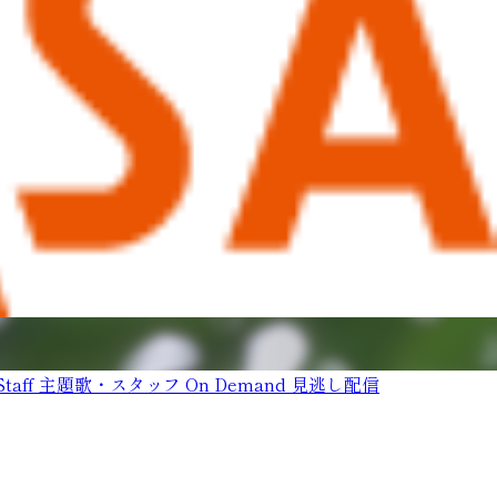
taff
主題歌・スタッフ
On Demand
見逃し配信