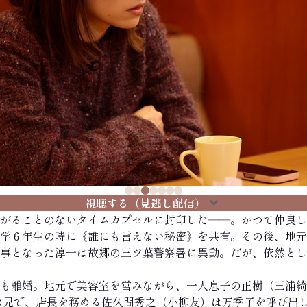
視聴する（見逃し配信）
がることのないタイムカプセルに封印した――。かつて仲良し
学６年生の時に《誰にも言えない秘密》を共有。その後、地元
刑事となった淳一は故郷の三ツ葉警察署に異動。だが、依然と
も離婚。地元で美容室を営みながら、一人息子の正樹（三浦綺
の兄で、店長を務める佐久間秀之（小柳友）は万季子を呼び出し