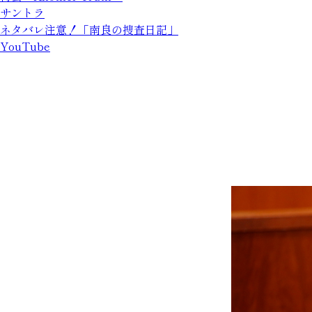
サントラ
ネタバレ注意！「南良の捜査日記」
YouTube