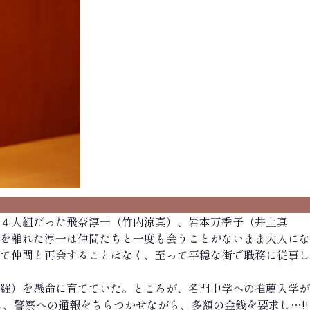
４人組だった飛奈淳一（竹内涼真）、岩本万季子（井上真
を離れた淳一は仲間たちと一度も会うことがないまま大人にな
して仲間と再会することはなく、至って平穏な街で職務に従事し
羅）を懸命に育てていた。ところが、名門中学への推薦入学が
、警察への通報をちらつかせながら、多額の金銭を要求し…!!