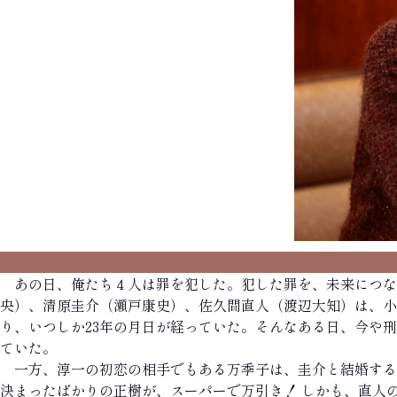
あの日、俺たち４人は罪を犯した。犯した罪を、未来につな
央）、清原圭介（瀬戸康史）、佐久間直人（渡辺大知）は、小
り、いつしか23年の月日が経っていた。そんなある日、今や
ていた。
一方、淳一の初恋の相手でもある万季子は、圭介と結婚する
決まったばかりの正樹が、スーパーで万引き！ しかも、直人