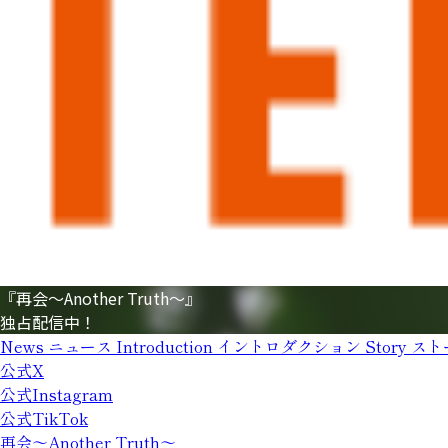
『再会～Another Truth～』
独占配信中！
News
ニュース
Introduction
イントロダクション
Story
スト
公式X
公式Instagram
公式TikTok
再会～Another Truth～