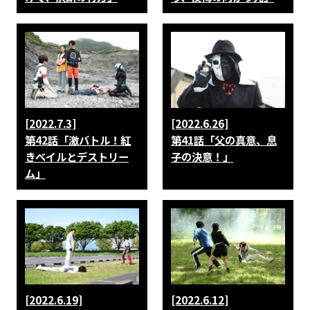
[2022.7.3]
[2022.6.26]
第42話「激バトル！紅
第41話「父の真意、息
きベイルとデストリー
子の決意！」
ム」
[2022.6.19]
[2022.6.12]