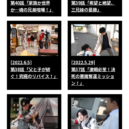
第40話「家族か世界
第39話「希望と絶望、
か…魂の兄弟喧嘩！」
三兄妹の葛藤」
[2022.6.5]
[2022.5.29]
第38話「父と子が紡
第37話「激戦必至！決
ぐ！究極のリバイス！」
死の悪魔奪還ミッショ
ン！」