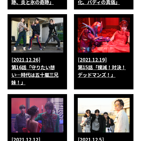
跡、炎と氷の奇跡」
化、バディの真価」
[2021.12.26]
[2021.12.19]
第16話「守りたい想
第15話「撲滅！対決！
い…時代は五十嵐三兄
デッドマンズ！」
妹！」
[2021.12.12]
[2021.12.5]