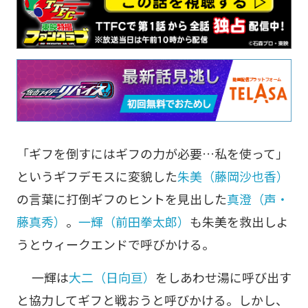
「ギフを倒すにはギフの力が必要…私を使って」
というギフデモスに変貌した
朱美（藤岡沙也香）
の言葉に打倒ギフのヒントを見出した
真澄（声・
藤真秀）
。
一輝（前田拳太郎）
も朱美を救出しよ
うとウィークエンドで呼びかける。
一輝は
大二（日向亘）
をしあわせ湯に呼び出す
と協力してギフと戦おうと呼びかける。しかし、