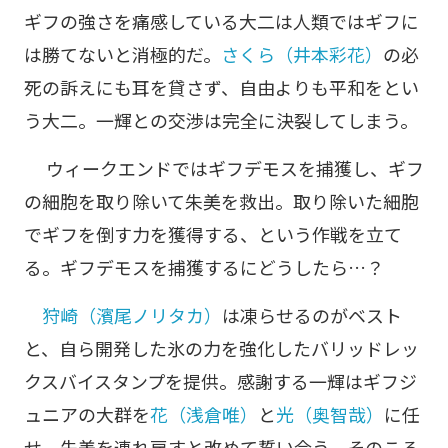
ギフの強さを痛感している大二は人類ではギフに
は勝てないと消極的だ。
さくら（井本彩花）
の必
死の訴えにも耳を貸さず、自由よりも平和をとい
う大二。一輝との交渉は完全に決裂してしまう。
ウィークエンドではギフデモスを捕獲し、ギフ
の細胞を取り除いて朱美を救出。取り除いた細胞
でギフを倒す力を獲得する、という作戦を立て
る。ギフデモスを捕獲するにどうしたら…？
狩崎（濱尾ノリタカ）
は凍らせるのがベスト
と、自ら開発した氷の力を強化したバリッドレッ
クスバイスタンプを提供。感謝する一輝はギフジ
ュニアの大群を
花（浅倉唯）
と
光（奥智哉）
に任
せ、朱美を連れ戻すと改めて誓い合う。そのころ