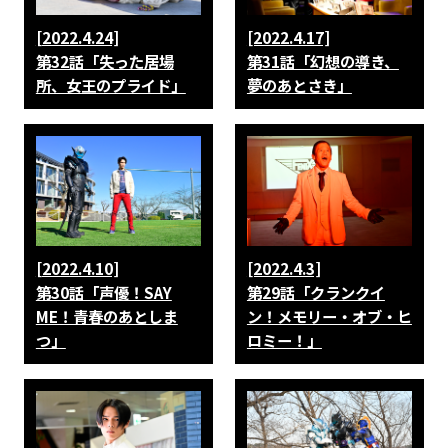
[2022.4.24]
[2022.4.17]
第32話「失った居場
第31話「幻想の導き、
所、女王のプライド」
夢のあとさき」
[2022.4.10]
[2022.4.3]
第30話「声優！SAY
第29話「クランクイ
ME！青春のあとしま
ン！メモリー・オブ・ヒ
つ」
ロミー！」