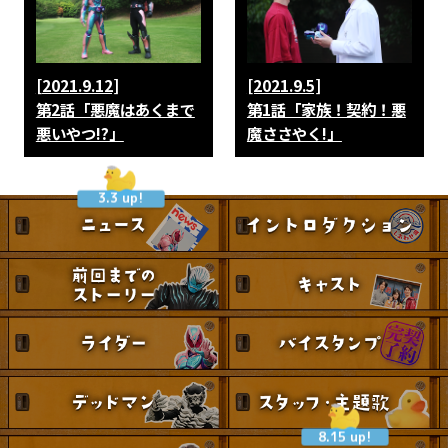
[2021.9.12]
[2021.9.5]
第2話「悪魔はあくまで
第1話「家族！契約！悪
悪いやつ!?」
魔ささやく!」
3.3 up!
8.15 up!