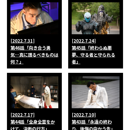
[2022.7.31]
[2022.7.24]
第46話「向き合う勇
第45話「終わらぬ悪
気…真に護るべきものは
夢、守る者と守られる
何？」
者」
[2022.7.17]
[2022.7.10]
第44話「全身全霊をか
第43話「永遠の終わ
けて、決断の行方」
り、後悔の向かう先」