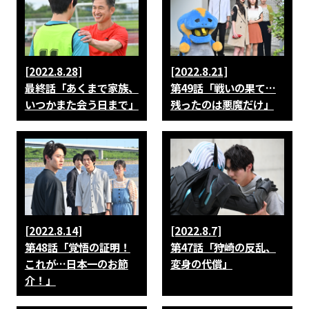
[2022.8.28]
[2022.8.21]
最終話「あくまで家族、
第49話「戦いの果て…
いつかまた会う日まで」
残ったのは悪魔だけ」
[2022.8.14]
[2022.8.7]
第48話「覚悟の証明！
第47話「狩崎の反乱、
これが…日本一のお節
変身の代償」
介！」