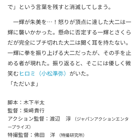
で」という言葉を残すと消滅してしまう。
一輝が朱美を…！怒りが頂点に達した大二は一
輝に襲いかかった。懸命に否定する一輝とさくら
だが完全にブチ切れた大二は聞く耳を持たない。
一輝に拳を振り上げる大二だったが、その手を止
める者が現れた。振り返ると、そこには優しく微
笑む
ヒロミ（小松準弥）
がいた。
「ただいま」
脚本：木下半太
監督：柴﨑貴行
アクション監督：渡辺 淳
（ジャパンアクションエンタ
ープライズ）
特撮監督：佛田 洋
（特撮研究所）