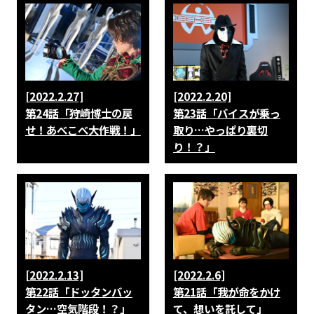
[2022.2.27]
[2022.2.20]
第24話「狩崎博士の戻
第23話「バイスが乗っ
せ！あべこべ大作戦！」
取り…やっぱり裏切
り！？」
[2022.2.13]
[2022.2.6]
第22話「ドッタンバッ
第21話「我が命をかけ
タン…空気階段！？」
て、想いを託して」