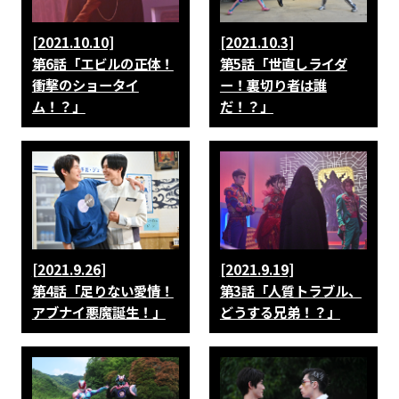
[2021.10.10]
[2021.10.3]
第6話「エビルの正体！
第5話「世直しライダ
衝撃のショータイ
ー！裏切り者は誰
ム！？」
だ！？」
[2021.9.26]
[2021.9.19]
第4話「足りない愛情！
第3話「人質トラブル、
アブナイ悪魔誕生！」
どうする兄弟！？」