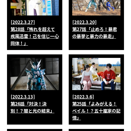
[2022.3.27]
[2022.3.20]
第28話「怖れを超えて
第27話「止めろ！暴君
疾風迅雷！己を信じ一心
の暴挙と暴力の暴走」
同体！」
[2022.3.13]
[2022.3.6]
第26話「対決！決
第25話「よみがえる！
別！？闇と光の結末」
ベイル！？五十嵐家の記
憶」