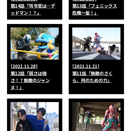
第14話「司令官は…デ
第13話「フェニックス
ッドマン！？」
危機一髪！」
[2021.11.28]
[2021.11.21]
第12話「弱さは強
第11話「無敵のさく
さ！？無敵のジャン
ら、何のための力」
ヌ！」