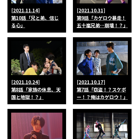
[2021.11.14]
[2021.10.31]
第10話「兄と弟、信じ
第9話「カゲロウ暴走！
る心」
五十嵐兄弟…崩壊！？」
[2021.10.24]
[2021.10.17]
第8話「家族の休息、天
第7話「窃盗！？スケボ
国と地獄！？」
ー！？俺はカゲロウ！」