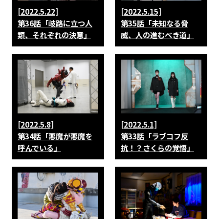
[2022.5.22]
[2022.5.15]
第36話「岐路に立つ人
第35話「未知なる脅
類、それぞれの決意」
威、人の進むべき道」
[2022.5.8]
[2022.5.1]
第34話「悪魔が悪魔を
第33話「ラブコフ反
呼んでいる」
抗！？さくらの覚悟」