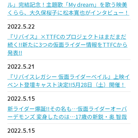
ル」完結記念！主題歌「My dream」を歌う映美
くらら、大久保桜子に松本寛也がインタビュー！
2022.5.22
『リバイス』×TTFCのプロジェクトはまだまだ
続く!!新たに3つの仮面ライダー情報をTTFCから
発表!!
2022.5.21
『リバイスレガシー 仮面ライダーベイル』上映イ
ベント登壇キャスト決定!!5月28日（土）開催！
2022.5.15
新ライダー爆誕!!その名も…仮面ライダーオーバ
ーデモンズ 変身したのは…17歳の新鋭・奥 智哉
2022.5.15