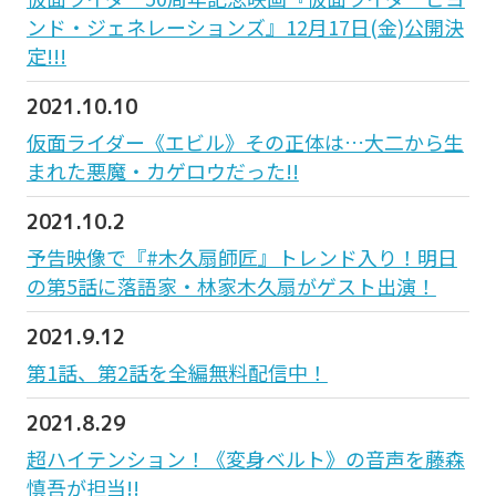
ンド・ジェネレーションズ』12月17日(金)公開決
定!!!
2021.10.10
仮面ライダー《エビル》その正体は…大二から生
まれた悪魔・カゲロウだった!!
2021.10.2
予告映像で『#木久扇師匠』トレンド入り！明日
の第5話に落語家・林家木久扇がゲスト出演！
2021.9.12
第1話、第2話を全編無料配信中！
2021.8.29
超ハイテンション！《変身ベルト》の音声を藤森
慎吾が担当!!