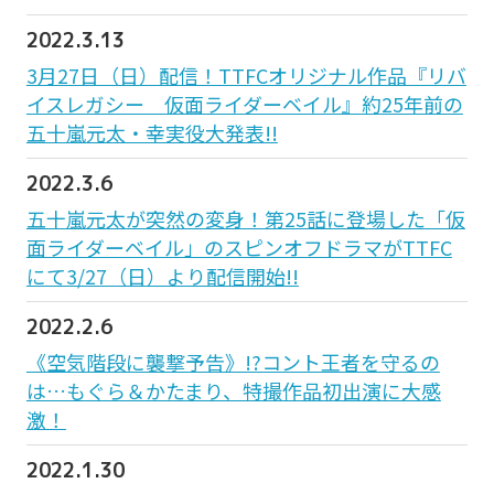
2022.3.13
3月27日（日）配信！TTFCオリジナル作品『リバ
イスレガシー 仮面ライダーベイル』約25年前の
五十嵐元太・幸実役大発表!!
2022.3.6
五十嵐元太が突然の変身！第25話に登場した「仮
面ライダーベイル」のスピンオフドラマがTTFC
にて3/27（日）より配信開始!!
2022.2.6
《空気階段に襲撃予告》!?コント王者を守るの
は…もぐら＆かたまり、特撮作品初出演に大感
激！
2022.1.30