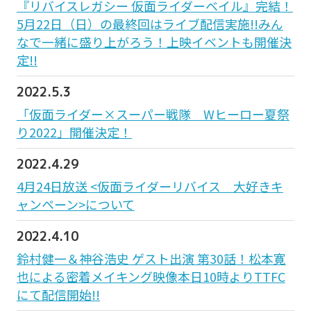
『リバイスレガシー 仮面ライダーベイル』完結！
5月22日（日）の最終回はライブ配信実施!!みん
なで一緒に盛り上がろう！上映イベントも開催決
定!!
2022.5.3
「仮面ライダー×スーパー戦隊 Wヒーロー夏祭
り2022」開催決定！
2022.4.29
4月24日放送 <仮面ライダーリバイス 大好きキ
ャンペーン>について
2022.4.10
鈴村健一＆神谷浩史 ゲスト出演 第30話！松本寛
也による密着メイキング映像本日10時よりTTFC
にて配信開始!!