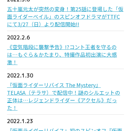
五十嵐元太が突然の変身！第25話に登場した「仮
面ライダーベイル」のスピンオフドラマがTTFC
にて3/27（日）より配信開始!!
2022.2.6
《空気階段に襲撃予告》!?コント王者を守るの
は…もぐら＆かたまり、特撮作品初出演に大感
激！
2022.1.30
『仮面ライダーリバイス The Mystery』
TELASA（テラサ）で配信中！謎のシルエットの
正体は…レジェンドライダー《アクセル》だっ
た！
2022.1.23
『仮面ライダーリバイス』初のスピンオフ『仮面