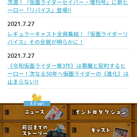
次週！『仮面ライダーセイバー・増刊号』に新ヒ
ーロー『リバイス』登場!!
2021.7.27
レギュラーキャスト全員集結！『仮面ライダーリ
バイス』その全貌が明らかに！
2021.7.27
《令和仮面ライダー第3作》は悪魔と契約するヒ
ーロー！次なる50年へ――仮面ライダーの《進化》は
止まらない!!
3.3 up!