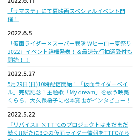
2022.6.11
「サマステ」にて夏映画スペシャルイベント開
催！
2022.6.5
「仮面ライダー×スーパー戦隊 Wヒーロー夏祭り
2022」イベント詳細発表！＆最速先行抽選受付も
開始！！
2022.5.27
5月29日(日)10時配信開始！「仮面ライダーベイ
ル」完結記念！主題歌「My dream」を歌う映美
くらら、大久保桜子に松本寛也がインタビュー！
2022.5.22
『リバイス』×TTFCのプロジェクトはまだまだ
続く!!新たに3つの仮面ライダー情報をTTFCから