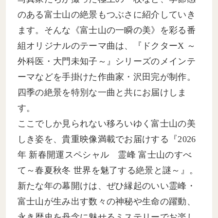
のある富士山の絶景もつぶさに紹介していき
ます。そんな《富士山の一瞬の美》を彩る番
組オリジナルのテーマ曲は、『ドクターX ～
外科医・大門未知子～』シリーズのメインテ
ーマなどを手掛けた作曲家・沢田完が制作。
四季の絶景を特別な一曲と共にお届けしま
す。
ここでしか見られない移ろいゆく富士山の美
しき姿を、貴重映像満載でお届けする『2026
年 新春開運スペシャル 霊峰 富士山のすべ
て～春夏秋冬 世界を魅了する絶景と謎～』。
新たな年の幕開けは、ぜひ縁起のいい霊峰・
富士山が生み出す数々の神秘や生命の躍動、
永き歴史を丹念に魅せるミステリーでお楽し