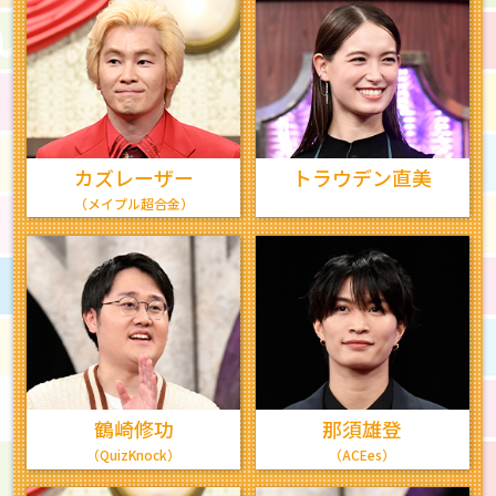
カズレーザー
トラウデン直美
（メイプル超合金）
鶴崎修功
那須雄登
（QuizKnock）
（ACEes）