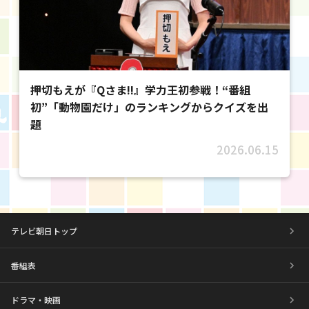
押切もえが『Qさま!!』学力王初参戦！“番組
初”「動物園だけ」のランキングからクイズを出
題
2026.06.15
テレビ朝日トップ
番組表
ドラマ・映画