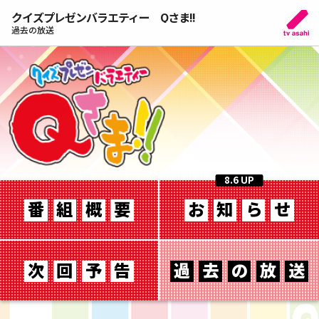
クイズプレゼンバラエティー Qさま!!
過去の放送
8.6 UP
番
組
概
要
お
知
ら
せ
次
回
予
告
過
去
の
放
送