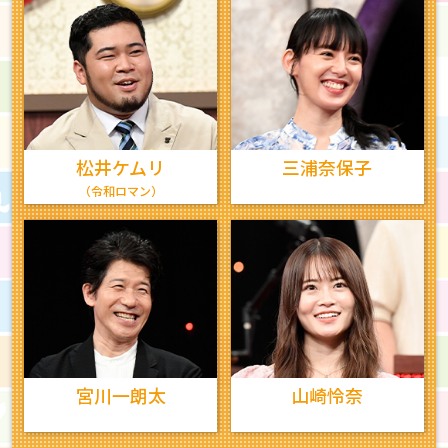
松井ケムリ
三浦奈保子
（令和ロマン）
宮川一朗太
山崎怜奈