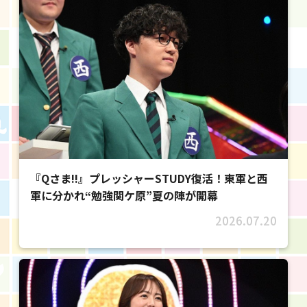
『Qさま!!』プレッシャーSTUDY復活！東軍と西
軍に分かれ“勉強関ケ原”夏の陣が開幕
2026.07.20