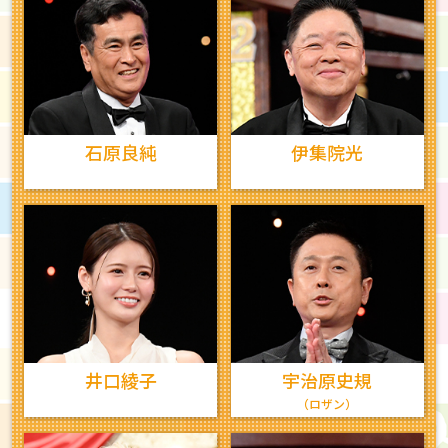
石原良純
伊集院光
井口綾子
宇治原史規
（ロザン）