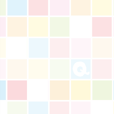
テレ朝サマフェスナビ
2:22
深夜
全力!アオハル応援団
2:52
深夜
新日ちゃんぴおん! 天山広吉
クリニックでお悩み解決!
3:17
深夜
イベレコ
3:30
深夜
秘湯ロマン