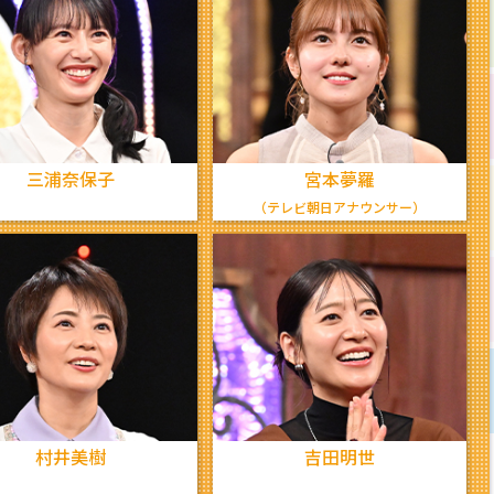
三浦奈保子
宮本夢羅
（テレビ朝日アナウンサー）
村井美樹
吉田明世