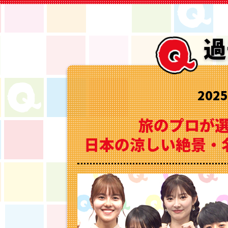
過
202
旅のプロが
日本の涼しい絶景・名