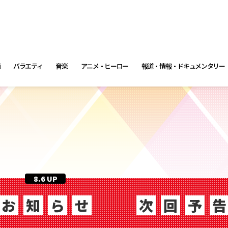
画
バラエティ
音楽
アニメ・ヒーロー
報道・情報・ドキュメンタリー
8.6 UP
お
知
ら
せ
次
回
予
告