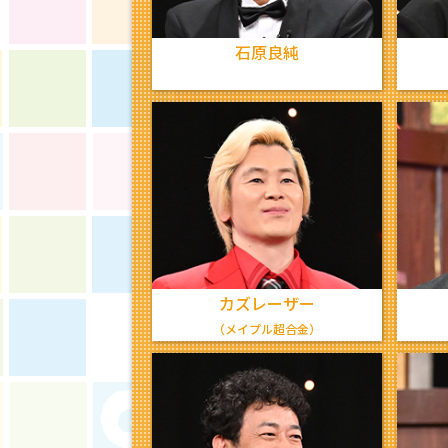
石原良純
カズレーザー
（メイプル超合金）