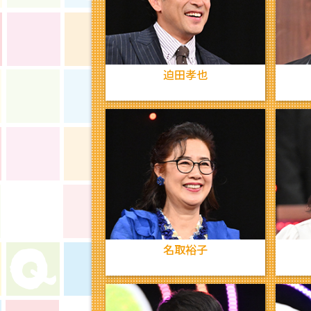
迫田孝也
名取裕子