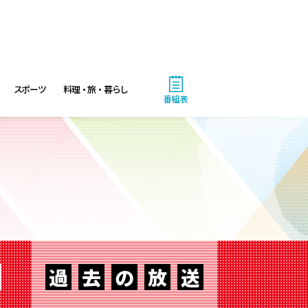
4:55
あさ
グッド!モーニング
スポーツ
料理・旅・暮らし
8:00
あさ
番組表
羽鳥慎一モーニングショー
9:55
午前
有働由美子の健康案内人! 夏
こそ気をつけたい腰痛!ぎっく
り腰の予防&対策
10:10
午前
じゅん散歩
過
去
の
放
送