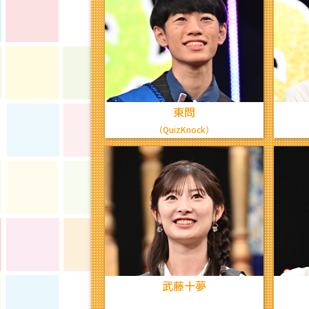
東問
（QuizKnock）
武藤十夢