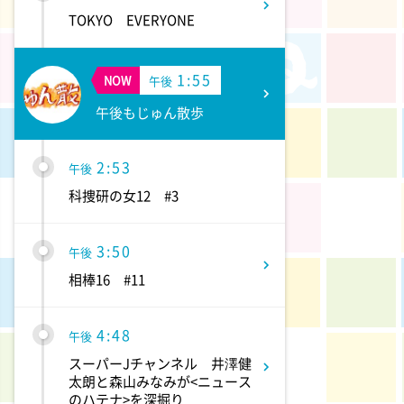
TOKYO EVERYONE
1:55
NOW
午後
午後もじゅん散歩
2:53
午後
科捜研の女12 #3
3:50
午後
相棒16 #11
4:48
午後
スーパーJチャンネル 井澤健
太朗と森山みなみが<ニュース
のハテナ>を深掘り