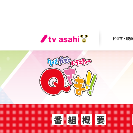
ドラマ・映
番
組
概
要