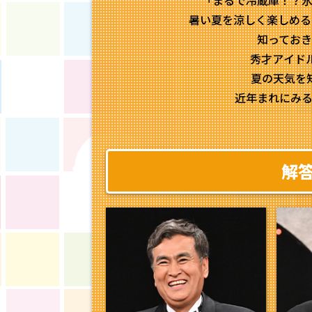
「まるで冷蔵庫！？
暑い夏を涼しく楽しめる
知ってお
秀才アイドル
夏の天気を
近年まれにみ
解