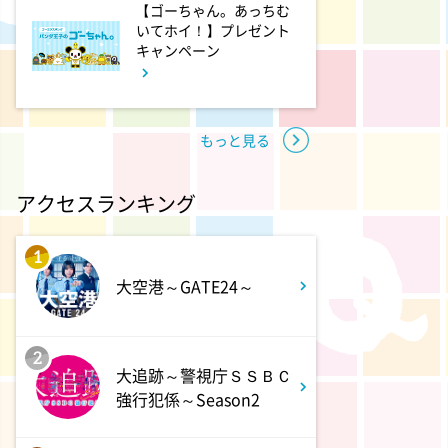
【ゴーちゃん。あっちむ
10周年あいみょん、TMR、
いてホイ！】プレゼント
HY…名曲続々!ATEEZがヒット
キャンペーン
曲
9:54
よる
もっと見る
報道ステーション
アクセスランキング
11:10
よる
熱闘甲子園 涙は、強さにな
1
る。
大空港～GATE24～
11:40
よる
気づきの扉
2
大追跡～警視庁ＳＳＢＣ
強行犯係～Season2
11:45
よる