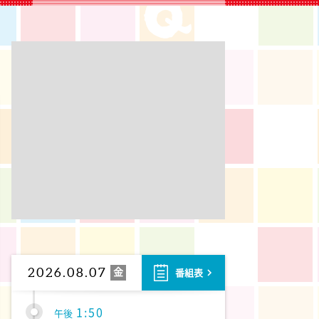
10:40
午前
大下容子ワイド!スクランブル
1:00
午後
徹子の部屋 追悼・寿美花代さ
ん
1:30
午後
DAIGOも台所 ～きょうの献
立 何にする?～ 簡単!コーヒ
ーパンナコッタ
1:45
午後
ANNニュース
金
2026.08.07
番組表
1:50
午後