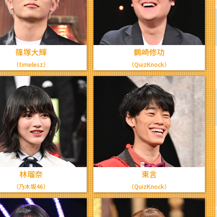
篠塚大輝
鶴崎修功
（timelesz）
（QuizKnock）
林瑠奈
東言
（乃木坂46）
（QuizKnock）