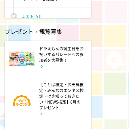
6:50
よる
ザワつく!路線バスで寄り道の
プレゼント・観覧募集
旅 【“東京&横浜"2大都市の地
下街グルメを巡る!】
ドラえもんの誕生日をお
8:00
祝いするパレードへの参
よる
加者を大募集！
マツコ&有吉 かりそめ天国
M-1王者たくろうの滋賀の魅力
プレゼンツアー
【ことば検定・お天気検
定・みんなのエンタメ検
8:54
よる
定・けさ知っておきた
私の幸福時間
い！NEWS検定】8月の
プレゼント
9:00
よる
ミュージックステーション