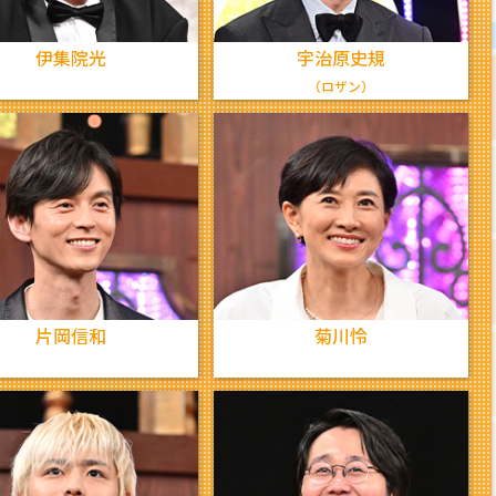
伊集院光
宇治原史規
（ロザン）
片岡信和
菊川怜