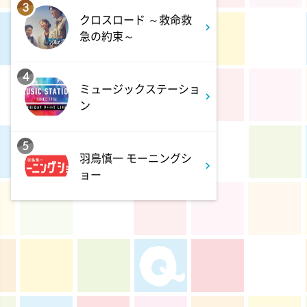
名探偵のままでいて #4
3
クロスロード ～救命救
急の約束～
0:45
深夜
キッチンカー大作戦!
4
ミュージックステーショ
ン
1:15
深夜
バズマンTV
5
羽鳥慎一 モーニングシ
1:45
深夜
ョー
ラブ!!Jリーグ
2:00
深夜
M:ZINE
2:20
深夜