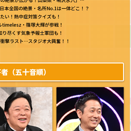
氷の絶景が広がる！山梨県・鳴沢氷穴」…
日本全国の絶景・名所No.1は一体どこ！？
きたい！熱中症対策クイズも！
timelesz・篠塚大輝が参戦！
知り尽くす気象予報士軍団も！
る衝撃ラスト…スタジオ大興奮！！
答者（五十音順）