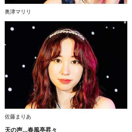
奥津マリリ
佐藤まりあ
天の声...春風亭昇々