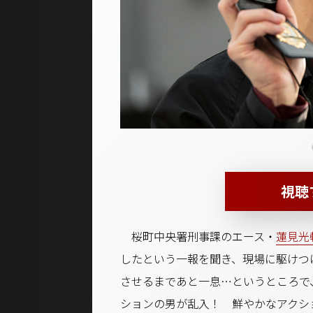
視聴
桜町中央署刑事課のエース・
蓮見光
したという一報を聞き、現場に駆けつ
させるまであと一息…というところで
ションの男が乱入！ 鮮やかなアクシ