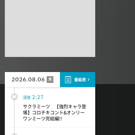
1:50
深夜
テレ朝サマフェスナビ
1:52
深夜
全力坂
1:57
深夜
FRUITS ZIPPERのNEW
KAWAIIってしてよ?
木
2026.08.06
番組表
2:27
深夜
サクラミーツ 【強烈キャラ登
場】コロチキコント&オンリー
ワンミーツ完結編!!