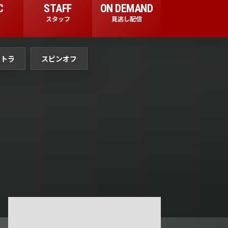
C
STAFF
ON DEMAND
And One
スタッフ
見逃し配信
11:45
よる
ントラ
スピンオフ
アメトーーク! CLUB配信で見
られる懐かし回&傑作回
0:45
深夜
見取り図じゃん 【1人で見
て】小声の会…アノ人が退場で
す
1:15
深夜
あざとくて何が悪いの? 令和
最新!男女の出会いの場「相席
ラウンジ」に潜入調査!