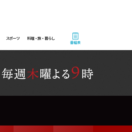
相葉ヒロミのお困りですカ
ー? 2時間SP
9:00
よる
スポーツ
料理・旅・暮らし
大空港～GATE24～ #3
番組表
9:54
よる
報道ステーション 台風13号
が沖縄直撃へ…熊本でも雨風に
対策急務
11:10
よる
熱闘甲子園 涙は、強さにな
る。
11:40
よる