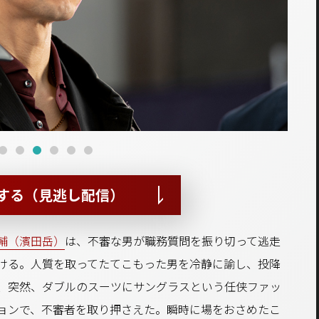
する（見逃し配信）
輔（濱田岳）
は、不審な男が職務質問を振り切って逃走
ける。人質を取ってたてこもった男を冷静に諭し、投降
、突然、ダブルのスーツにサングラスという任侠ファッ
ョンで、不審者を取り押さえた。瞬時に場をおさめたこ