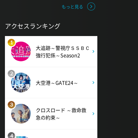
もっと見る
アクセスランキング
1
大追跡～警視庁ＳＳＢＣ
強行犯係～Season2
2
大空港～GATE24～
3
クロスロード ～救命救
急の約束～
4