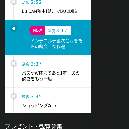
2:52
深夜
EBiDAN熱中!朝までBUDDiiS
3:17
NOW
深夜
ドンデコルテ銀次と弱者た
ちの鍋会 傑作選
3:37
深夜
バスケW杯まであと1年 あの
歓喜をもう一度
3:45
深夜
ショッピングなう
プレゼント・観覧募集