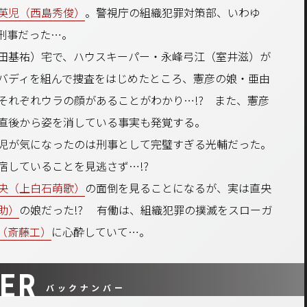
英児（西島秀俊）
。警視庁の組織犯罪対策部、いわゆ
刑事だった…。
田基祐）宅で、ハウスキーパー・永峰弓江（室井滋）が
バディを組んで捜査をはじめたところ、憲彦の娘・亜由
それぞれウラの顔があることがわかり…!? また、憲彦
直後から姿を消している事実も発覚する。
児が気になったのは刑事として完璧すぎる光輔だった。
宿していることを見逃さず…!?
央（上白石萌歌）
の面倒を見ることになるが、実は直央
助）
の娘だった――!? 有働は、組織犯罪の撲滅をスローガ
（斎藤工）
に心酔していて…。
ER
バックナンバー