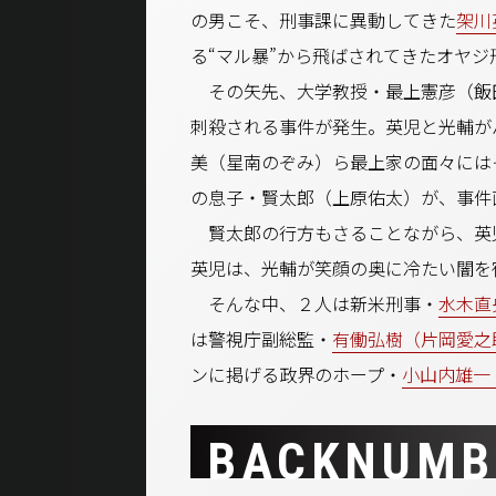
の男こそ、刑事課に異動してきた
架川
る“マル暴”から飛ばされてきたオヤジ
その矢先、大学教授・最上憲彦（飯
刺殺される事件が発生。英児と光輔が
美（星南のぞみ）ら最上家の面々には
の息子・賢太郎（上原佑太）が、事件
賢太郎の行方もさることながら、英
英児は、光輔が笑顔の奥に冷たい闇を
そんな中、２人は新米刑事・
水木直
は警視庁副総監・
有働弘樹（片岡愛之
ンに掲げる政界のホープ・
小山内雄一
BACKNUMB