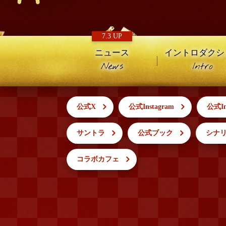
7.3 UP
ニュース
イントロダクシ
News
Intro
公式X
公式Instagram
公式I
サントラ
公式ブック
シナ
コラボカフェ