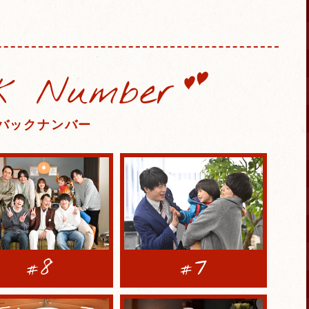
k Number
バックナンバー
8
7
#
#