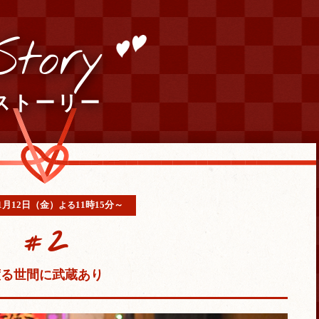
Story
ストーリー
年1月12日（金）
11時15分～
よる
2
#
渡る世間に武蔵あり