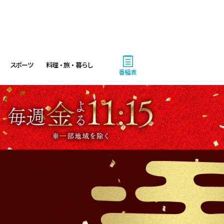
八村塁スペシャルマッチ
BLACK SAMURAI SUMMIT
3:30
午後
なにわ男子の逆転男子 高橋恭
スポーツ
料理・旅・暮らし
平の休日に密着!呼び出した仲
番組表
良しのある人とは!?
4:00
午後
バチバチSTAR
4:30
午後
クレヨンしんちゃん 【スワン
ボート伝説だゾ】
5:00
午後