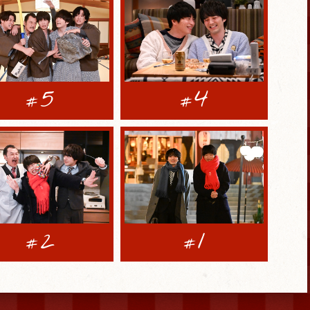
5
4
#
#
2
1
#
#