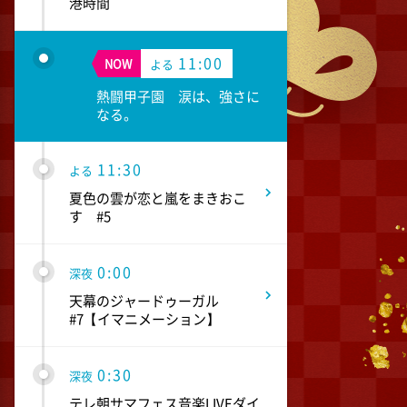
港時間
11:00
NOW
よる
熱闘甲子園 涙は、強さに
なる。
11:30
よる
夏色の雲が恋と嵐をまきおこ
す #5
0:00
深夜
天幕のジャードゥーガル
#7【イマニメーション】
0:30
深夜
テレ朝サマフェス音楽LIVEダイ