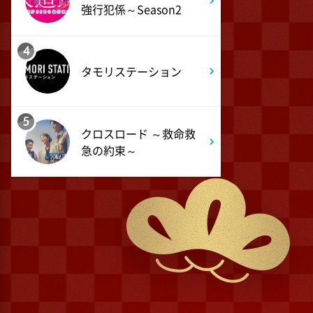
強行犯係～Season2
4
タモリステーション
5
クロスロード ～救命救
急の約束～