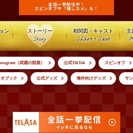
全話一挙配信中！
スピンオフや
「推しカメ」も！
ョン
ストーリー
相関図・キャスト
主
Story
Chart・Cast
M
nstagram（武蔵の部屋）
公式TikTok
スピンオフ
リオブック
公式グッズ
海外向けグッズ
サ