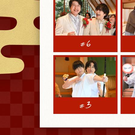
6
#
3
#