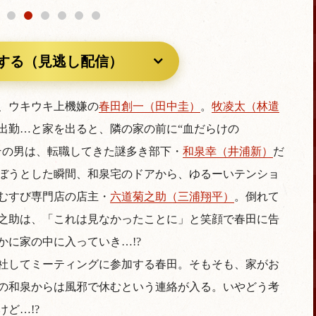
する（見逃し配信）
、ウキウキ上機嫌の
春田創一（田中圭）
。
牧凌太（林遣
出勤…と家を出ると、隣の家の前に“血だらけの
その男は、転職してきた謎多き部下・
和泉幸（井浦新）
だ
ぼうとした瞬間、和泉宅のドアから、ゆるーいテンショ
むすび専門店の店主・
六道菊之助（三浦翔平）
。倒れて
之助は、「これは見なかったことに」と笑顔で春田に告
かに家の中に入っていき…!?
社してミーティングに参加する春田。そもそも、家がお
の和泉からは風邪で休むという連絡が入る。いやどう考
ど…!?