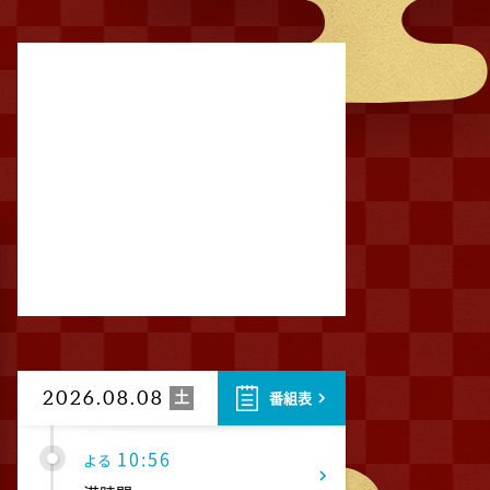
池上彰のニュースそうだったの
か!! 池上流映像ショーSP
8:54
よる
タモリステーション 日本人と
石油 最前線 そもそも石油と
は何なのか!?徹底取材!
10:24
よる
サタデーステーション
10:52
よる
私の幸福時間
土
2026.08.08
番組表
10:56
よる