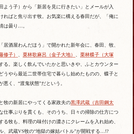
田よう子）から「新居を見に行きたい」とメールが入
ければと焦り出す牧。お気楽に構える春田だが、「俺に
情は曇り…。
「居酒屋わんだほう」で開かれた新年会に、春田、牧、
藤修子）
、
栗林歌麻呂（金子大地）
、
栗林蝶子（大塚
する。楽しく飲んでいたかと思いきや、ふとカウンター
どうやら最近二世帯住宅で暮らし始めたものの、蝶子と
が悪く、“渡鬼状態”だという。
と牧の新居にやってくる家政夫の
黒澤武蔵（吉田鋼太
な仕事ぶりを貫くも、そのうち、日々の掃除の仕方につ
する牧も、料理の味付けの濃さにクレームを入れ始め、
、武蔵VS牧の“地獄の嫁姑バトル”が開戦する…!?