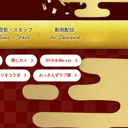
ドラえもん 【ウラメシズキ
ン】ほか
5:30
午後
題歌・スタッフ
動画配信
ANNスーパーJチャンネル
usic・Staff
On Demand
6:00
よる
推しカメ
DVD＆Blu-ray
人生の楽園 夏の1時間!ふるさ
と大好きスペシャル
ンリオコラボ
おっさんずラブ展
6:56
よる
サンド&芦田愛菜の博士ちゃ
ん 伊藤沙莉が初参戦!!目利き
三択バトルSP
8:00
よる