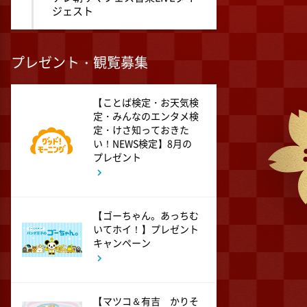
ジェスト
1:00
深夜
プレゼント・観覧募集
タイムトラベルダディ #2
ダイアン津田ドラマ初主演作
品 脚本:上田誠
【ことば検定・お天気検
定・みんなのエンタメ検
定・けさ知っておきた
1:30
い！NEWS検定】8月の
深夜
プレゼント
ワールドプロレスリング
2:00
深夜
【ゴーちゃん。あっちむ
「きみを愛する気はない」と言
いてホイ！】プレゼント
った次期公爵様がなぜか溺愛し
キャンペーン
てきます #6
2:30
深夜
【マツコ＆有吉 かりそ