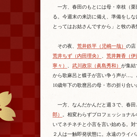
一方、春田のもとには母・幸枝（栗
る。今週末の来訪に備え、準備をしな
とってはお姑さんですから」と牧の表
その夜、
荒井鉄平（児嶋一哉）
の店
荒井ちず（内田理央）
、
荒井舞香（伊
寧々）
、
武川政宗（眞島秀和）
が集結
から歌麻呂と蝶子が言い争う声が…。
10歳年下の歌麿呂の母・市の折り合い
一方、なんだかんだと週３で、春田
郎）
。相変わらずプロフェッショナル
いてネチネチと小言を言い始める。対
２人は一触即発状態に。永遠のライバル