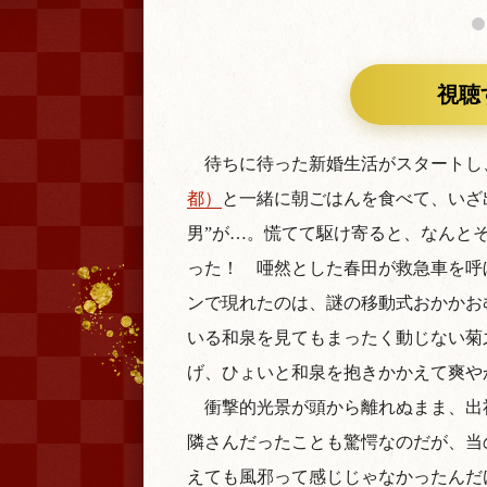
視聴
待ちに待った新婚生活がスタートし
都）
と一緒に朝ごはんを食べて、いざ
男”が…。慌てて駆け寄ると、なんと
った！ 唖然とした春田が救急車を呼
ンで現れたのは、謎の移動式おかかお
いる和泉を見てもまったく動じない菊
げ、ひょいと和泉を抱きかかえて爽や
衝撃的光景が頭から離れぬまま、出
隣さんだったことも驚愕なのだが、当
えても風邪って感じじゃなかったんだけ