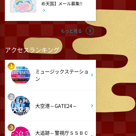
め天国】メール募集!!
花織さんは転生しても喧嘩がし
たい【ANiMAZiNG!!!】 #5
3:00
もっと見る
深夜
上田ちゃんネル 楽屋トークを
覗き見!芸人たちの座持ちがい
アクセスランキング
い話
1
3:30
ミュージックステーショ
深夜
ン
テラサってる? EXOシウミン
主演『ホ食堂～時空を超えた恋
のシェフ』第1話・前編
2
大空港～GATE24～
3
大追跡～警視庁ＳＳＢＣ