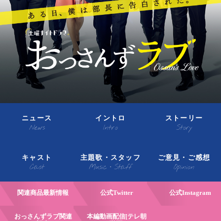
ニュース
イントロ
ストーリー
News
Intro
Story
キャスト
主題歌・スタッフ
ご意見・ご感想
Cast
Music・Staff
Opinion
関連商品最新情報
公式Twitter
公式Instagram
おっさんずラブ関連
本編動画配信[テレ朝