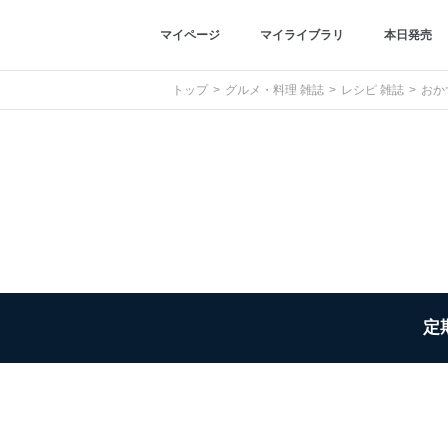
マイページ
マイライブラリ
本日発売
トップ
グルメ・料理 雑誌
レシピ 雑誌
おか
定