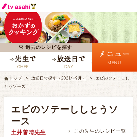
過去のレシピを探す
メニュー
先生で
放送日で
トップ
放送日で探す（2021年9月）
エビのソテーしし
とうソース
エビのソテーししとうソ
ース
この先生のレシピ一覧
土井善晴先生