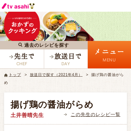
過去のレシピを探す
メニュー
先生で
放送日で
トップ
放送日で探す（2021年4月）
揚げ鶏の醤油がら
め
揚げ鶏の醤油がらめ
この先生のレシピ一覧
土井善晴先生