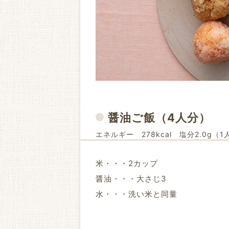
醤油ご飯
（4人分）
エネルギー 278kcal 塩分2.0g（1
米・・・2カップ
醤油・・・大さじ3
水・・・洗い米と同量