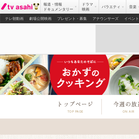
報道・情報
ドラマ
バラエティ
音楽
ドキュメンタリー
映画
テレ朝動画
劇場公開映画
プレゼント・募集
アナウンサーズ
イベント
トップページ
今週の放