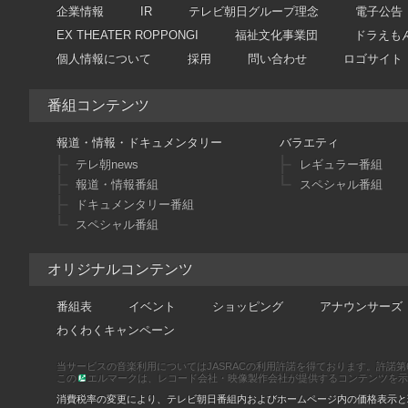
企業情報
IR
テレビ朝日グループ理念
電子公告
EX THEATER ROPPONGI
福祉文化事業団
ドラえも
個人情報について
採用
問い合わせ
ロゴサイト
番組コンテンツ
報道・情報・ドキュメンタリー
バラエティ
テレ朝news
レギュラー番組
報道・情報番組
スペシャル番組
ドキュメンタリー番組
スペシャル番組
オリジナルコンテンツ
番組表
イベント
ショッピング
アナウンサーズ
わくわくキャンペーン
当サービスの音楽利用についてはJASRACの利用許諾を得ております。許諾第66886
この
エルマークは、レコード会社・映像製作会社が提供するコンテンツを示す登録
消費税率の変更により、テレビ朝日番組内およびホームページ内の価格表示と