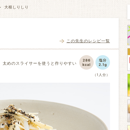
大根しりしり
この先生のレシピ一覧
286
塩分
。太めのスライサーを使うと作りやすい
kcal
2.1g
（1人分）