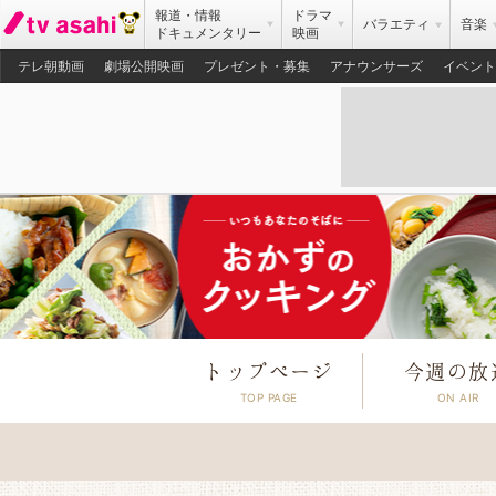
報道・情報
ドラマ
バラエティ
音楽
ドキュメンタリー
映画
テレ朝動画
劇場公開映画
プレゼント・募集
アナウンサーズ
イベント
トップページ
今週の放