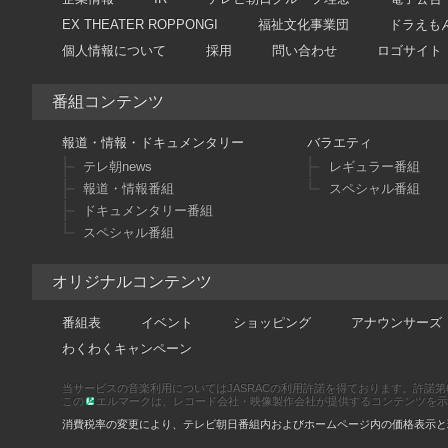
EX THEATER ROPPONGI
福祉文化事業団
ドラえも
個人情報について
採用
問い合わせ
ロゴサイト
番組コンテンツ
報道・情報・ドキュメンタリー
バラエティ
テレ朝news
レギュラー番組
報道・情報番組
スペシャル番組
ドキュメンタリー番組
スペシャル番組
オリジナルコンテンツ
番組表
イベント
ショッピング
アナウンサーズ
わくわくキャンペーン
当サービスの音楽利用についてはJASRACの利用許諾を得ております。許諾第66886
この
エルマークは、レコード会社・映像製作会社が提供するコンテンツを示す登録
消費税率の変更により、テレビ朝日番組内およびホームページ内の価格表示と