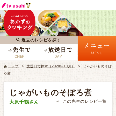
過去のレシピを探す
メニュー
先生で
放送日で
トップ
放送日で探す（2020年10月）
じゃがいものそぼ
ろ煮
じゃがいものそぼろ煮
この先生のレシピ一覧
大原千鶴さん