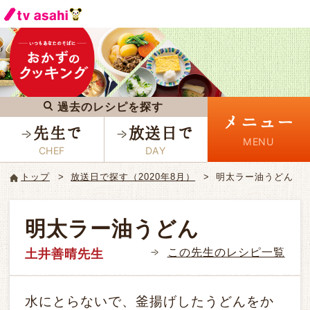
過去のレシピを探す
メニュー
先生で
放送日で
トップ
放送日で探す（2020年8月）
明太ラー油うどん
明太ラー油うどん
この先生のレシピ一覧
土井善晴先生
水にとらないで、釜揚げしたうどんをか