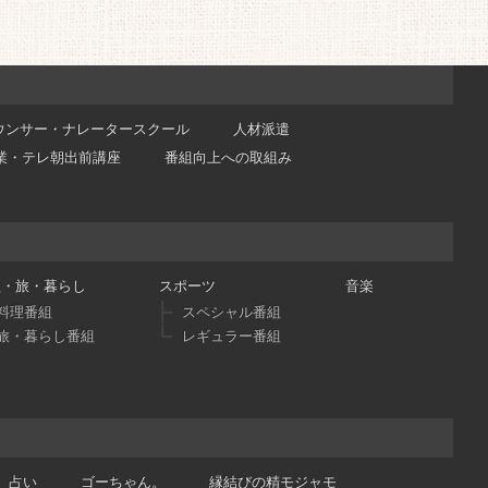
ウンサー・ナレータースクール
人材派遣
業・テレ朝出前講座
番組向上への取組み
理・旅・暮らし
スポーツ
音楽
料理番組
スペシャル番組
旅・暮らし番組
レギュラー番組
占い
ゴーちゃん。
縁結びの精モジャモ