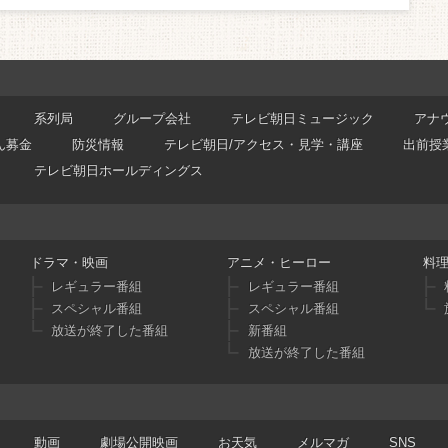
系列局
グループ会社
テレビ朝日ミュージック
アナ
ん募金
防災情報
テレビ朝日/アクセス・見学・講座
出前授
テレビ朝日ホールディングス
ドラマ・映画
アニメ・ヒーロー
料
レギュラー番組
レギュラー番組
スペシャル番組
スペシャル番組
放送が終了した番組
新番組
放送が終了した番組
動画
劇場公開映画
お天気
メルマガ
SNS