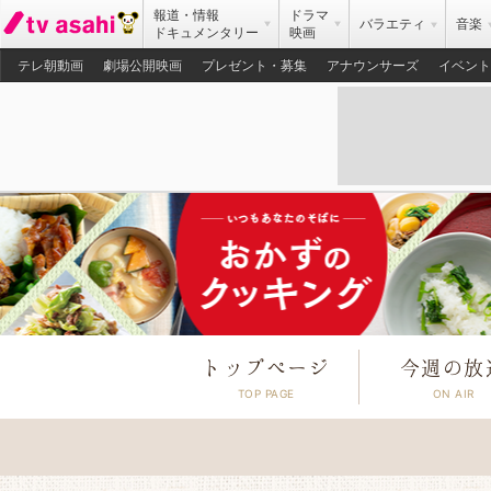
報道・情報
ドラマ
バラエティ
音楽
ドキュメンタリー
映画
テレ朝動画
劇場公開映画
プレゼント・募集
アナウンサーズ
イベント
トップページ
今週の放