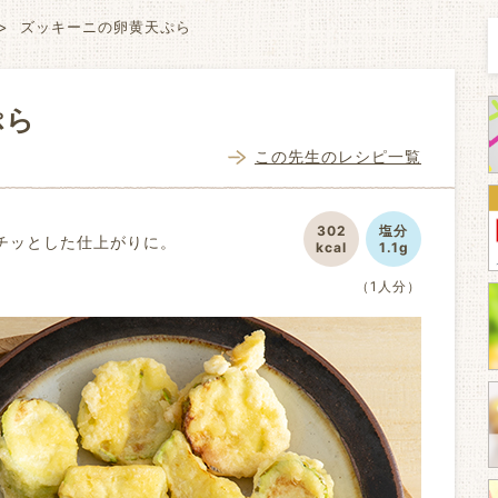
ズッキーニの卵黄天ぷら
ぷら
この先生のレシピ一覧
302
塩分
チッとした仕上がりに。
kcal
1.1g
（1人分）