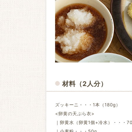
材料
（2人分）
ズッキーニ・・・1本（180g）
<卵黄の天ぷら衣>
｜卵黄水（卵黄1個+冷水）・・・70
｜小麦粉・・・50g