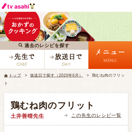
過去のレシピを探す
メニュー
先生で
放送日で
トップ
放送日で探す（2020年6月）
鶏むね肉のフリッ
ト
鶏むね肉のフリット
この先生のレシピ一覧
土井善晴先生