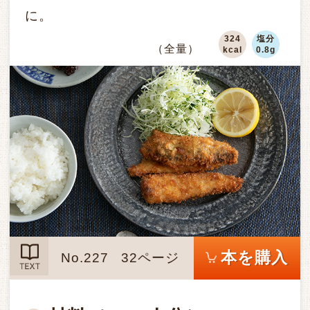
に。
324
塩分
（全量）
kcal
0.8g
本を購入
No.227
32ページ
TEXT