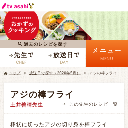
過去のレシピを探す
メニュー
先生で
放送日で
トップ
放送日で探す（2020年5月）
アジの棒フライ
アジの棒フライ
この先生のレシピ一覧
土井善晴先生
棒状に切ったアジの切り身を棒フライ