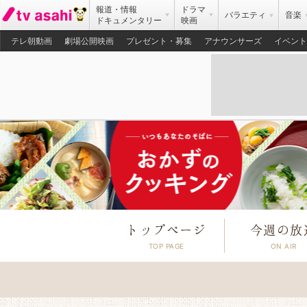
報道・情報
ドラマ
バラエティ
音楽
ドキュメンタリー
映画
テレ朝動画
劇場公開映画
プレゼント・募集
アナウンサーズ
イベント
トップページ
今週の放