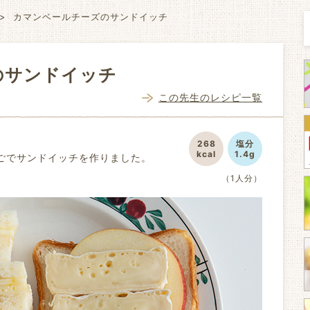
カマンベールチーズのサンドイッチ
のサンドイッチ
この先生のレシピ一覧
268
塩分
kcal
1.4g
ごでサンドイッチを作りました。
（1人分）