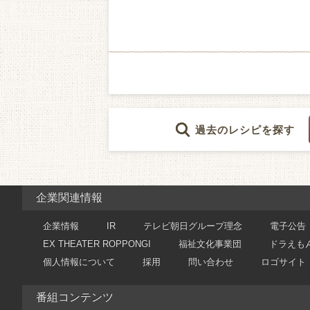
過去のレシピを探す
企業関連情報
企業情報
IR
テレビ朝日グループ理念
電子公告
EX THEATER ROPPONGI
福祉文化事業団
ドラえも
個人情報について
採用
問い合わせ
ロゴサイト
番組コンテンツ