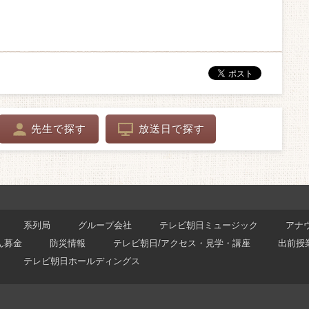
先生で探す
放送日で探す
系列局
グループ会社
テレビ朝日ミュージック
アナ
ん募金
防災情報
テレビ朝日/アクセス・見学・講座
出前授
テレビ朝日ホールディングス