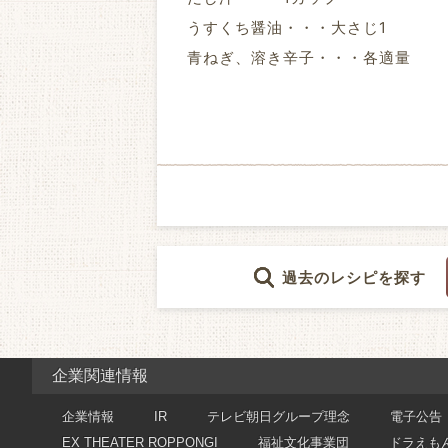
うすくち醤油・・・大さじ1
青ねぎ、溶き辛子・・・各適量
過去のレシピを探す
企業関連情報
企業情報
IR
テレビ朝日グループ理念
電子公告
EX THEATER ROPPONGI
福祉文化事業団
ドラえも