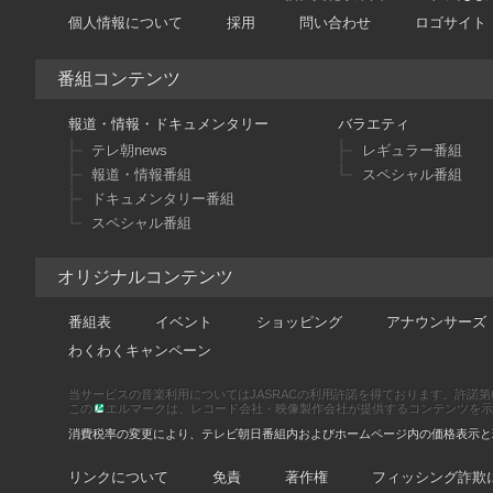
個人情報について
採用
問い合わせ
ロゴサイト
番組コンテンツ
報道・情報・ドキュメンタリー
バラエティ
テレ朝news
レギュラー番組
報道・情報番組
スペシャル番組
ドキュメンタリー番組
スペシャル番組
オリジナルコンテンツ
番組表
イベント
ショッピング
アナウンサーズ
わくわくキャンペーン
当サービスの音楽利用についてはJASRACの利用許諾を得ております。許諾第66886
この
エルマークは、レコード会社・映像製作会社が提供するコンテンツを示す登録
消費税率の変更により、テレビ朝日番組内およびホームページ内の価格表示と
リンクについて
免責
著作権
フィッシング詐欺