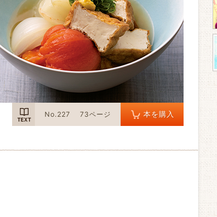
TEXT
本を購入
No.227
73ページ