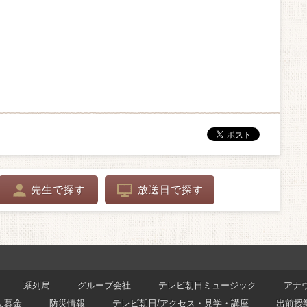
先生で探す
放送日で探す
系列局
グループ会社
テレビ朝日ミュージック
アナ
ん募金
防災情報
テレビ朝日/アクセス・見学・講座
出前授