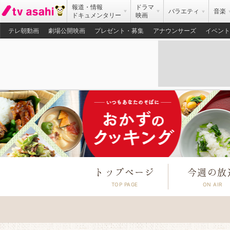
報道・情報
ドラマ
バラエティ
音楽
ドキュメンタリー
映画
テレ朝動画
劇場公開映画
プレゼント・募集
アナウンサーズ
イベント
トップページ
今週の放