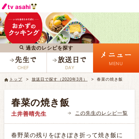
過去のレシピを探す
メニュー
先生で
放送日で
トップ
放送日で探す（2020年3月）
春菜の焼き飯
春菜の焼き飯
この先生のレシピ一覧
土井善晴先生
春野菜の残りをぽきぽき折って焼き飯に