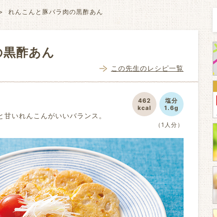
れんこんと豚バラ肉の黒酢あん
の黒酢あん
この先生のレシピ一覧
462
塩分
kcal
1.6g
と甘いれんこんがいいバランス。
（1人分）