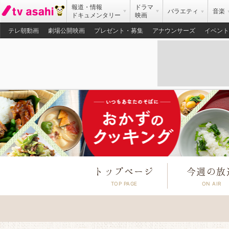
報道・情報
ドラマ
バラエティ
音楽
ドキュメンタリー
映画
テレ朝動画
劇場公開映画
プレゼント・募集
アナウンサーズ
イベント
トップページ
今週の放