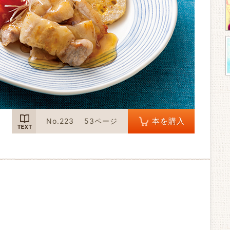
TEXT
本を購入
No.223
53ページ