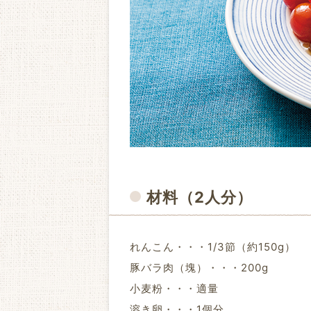
材料
（2人分）
れんこん・・・1/3節（約150g）
豚バラ肉（塊）・・・200g
小麦粉・・・適量
溶き卵・・・1個分