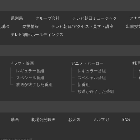
系列局
グループ会社
テレビ朝日ミュージック
アナ
ん募金
防災情報
テレビ朝日/アクセス・見学・講座
出前授
テレビ朝日ホールディングス
ドラマ・映画
アニメ・ヒーロー
料
レギュラー番組
レギュラー番組
スペシャル番組
スペシャル番組
放送が終了した番組
新番組
放送が終了した番組
動画
劇場公開映画
お天気
メルマガ
SNS