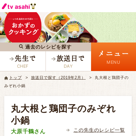
過去のレシピを探す
メニュー
先生で
放送日で
トップ
放送日で探す（2019年2月）
丸大根と鶏団子の
みぞれ小鍋
丸大根と鶏団子のみぞれ
小鍋
この先生のレシピ一覧
大原千鶴さん