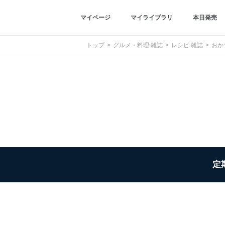
マイページ
マイライブラリ
本日発売
トップ
グルメ・料理 雑誌
レシピ 雑誌
おか
定