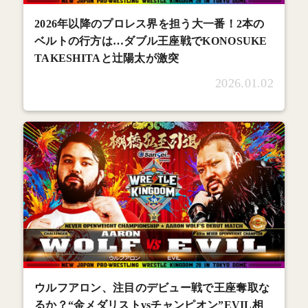
2026年以降のプロレス界を担う大一番！2本の
ベルトの行方は…ダブル王座戦でKONOSUKE
TAKESHITAと辻陽太が激突
2026.01.02
ウルフアロン、注目のデビュー戦で王座奪取な
るか？“金メダリストvsチャンピオン”EVIL相