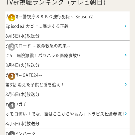
TVer視聴ランキング（テレビ朝日）
大追跡～警視庁ＳＳＢＣ強行犯係～ Season2
1
Episode3 大炎上…暴走する正義
8月5日(水)放送分
クロスロード ～救命救急の約束～
2
＃5 病院激震！パワハラ＆医療事故!?
8月4日(火)放送分
大空港～GATE24～
3
第3話 消えた子供と兎を追え！
8月6日(木)放送分
かまいガチ
4
オモロ怖い「でな、話はここからやねん」トラビス松倉参戦！
8月5日(水)放送分
ロンドンハーツ
5