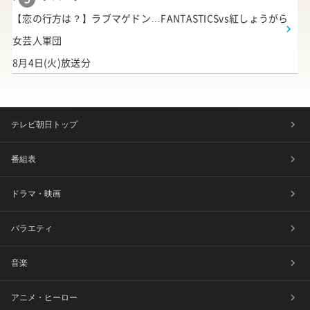
【恋の行方は？】ラブマゲドン…FANTASTICSvs紅しょうがら
女芸人軍団
8月4日(火)放送分
テレビ朝日トップ
番組表
ドラマ・映画
バラエティ
音楽
アニメ・ヒーロー