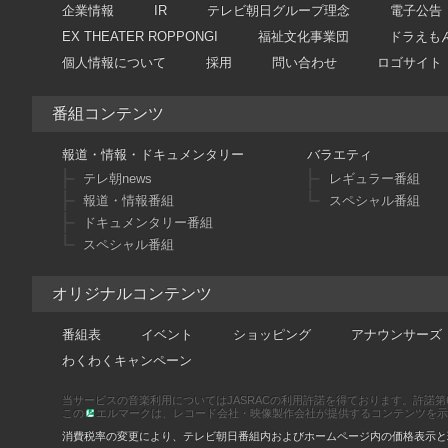
企業情報
IR
テレビ朝日グループ理念
電子公告
EX THEATER ROPPONGI
福祉文化事業団
ドラえも
個人情報について
採用
問い合わせ
ロゴサイト
番組コンテンツ
報道・情報・ドキュメンタリー
バラエティ
テレ朝news
レギュラー番組
報道・情報番組
スペシャル番組
ドキュメンタリー番組
スペシャル番組
オリジナルコンテンツ
番組表
イベント
ショッピング
アナウンサーズ
わくわくキャンペーン
当サービスの音楽利用についてはJASRACの利用許諾を得ております。許諾第66886
この
エルマークは、レコード会社・映像製作会社が提供するコンテンツを示す登録
消費税率の変更により、テレビ朝日番組内およびホームページ内の価格表示と