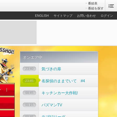
番組表
番組を探す
ENGLISH
サイトマップ
お問い合わせ
ログイン
オンエア中
気づきの扉
23:40
名探偵のままでいて #4
23:45
ー
キッチンカー大作戦!
00:45
バズマンTV
01:15
ラブ!!Jリーグ