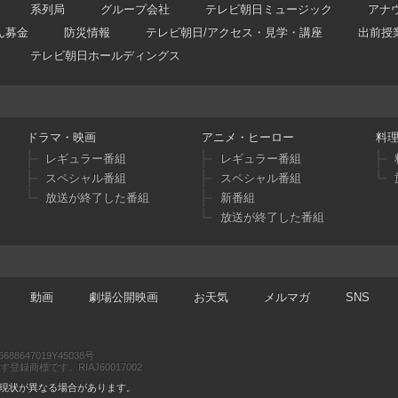
系列局
グループ会社
テレビ朝日ミュージック
アナ
ん募金
防災情報
テレビ朝日/アクセス・見学・講座
出前授
テレビ朝日ホールディングス
ドラマ・映画
アニメ・ヒーロー
料
レギュラー番組
レギュラー番組
スペシャル番組
スペシャル番組
放送が終了した番組
新番組
放送が終了した番組
動画
劇場公開映画
お天気
メルマガ
SNS
47019Y45038号
商標です。RIAJ60017002
現状が異なる場合があります。