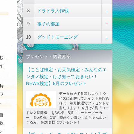
8
ドラドラ大作戦
↓
9
徹子の部屋
↑
10
グッド！モーニング
↓
プレゼント・観覧募集
む
イ
【ことば検定・お天気検定・みんなのエ
ンタメ検定・けさ知っておきたい！
NEWS検定】8月のプレゼント
時
ワ
データ放送で参加しよう！ ク
イズに正解してポイントを貯め
。
れば、毎月抽選でプレゼントが
当たります！ 今月はA賞「コー
ドレス掃除機」を3名様、B賞「コーヒーメーカ
自
ー」を5名様、C賞「映画クレヨンしんちゃんぬい
救
ぐるみ」を20名様にプレゼント！
ン