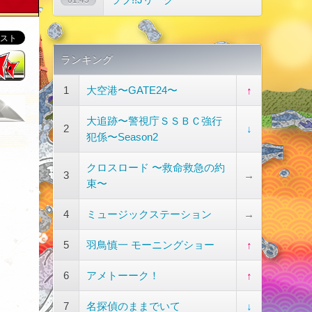
01:45
ランキング
1
大空港〜GATE24〜
↑
大追跡〜警視庁ＳＳＢＣ強行
2
↓
犯係〜Season2
クロスロード 〜救命救急の約
3
→
束〜
4
ミュージックステーション
→
5
羽鳥慎一 モーニングショー
↑
6
アメトーーク！
↑
7
名探偵のままでいて
↓