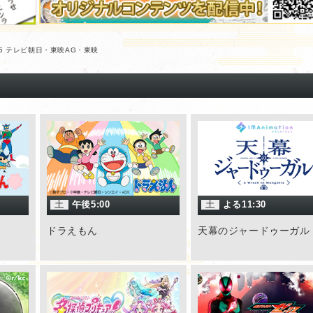
015 テレビ朝日・東映AG・東映
土
午後5:00
土
よる11:30
ドラえもん
天幕のジャードゥーガル