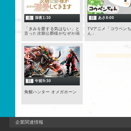
土
深夜1:30
日
あさ8:00
「きみを愛する気はない」と
TVアニメ「コウペン
言った次期公爵様がなぜか溺
ん」
愛してきます
日
午前9:30
角醒ハンター オメガホーン
企業関連情報