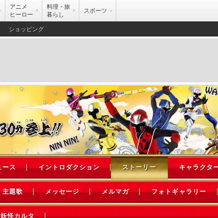
アニメ
料理・旅
スポーツ
ヒーロー
暮らし
ショッピング
ュース
イントロダクション
ストーリー
キャラクタ
主題歌
メッセージ
メルマガ
フォトギャラリー
妖怪カルタ