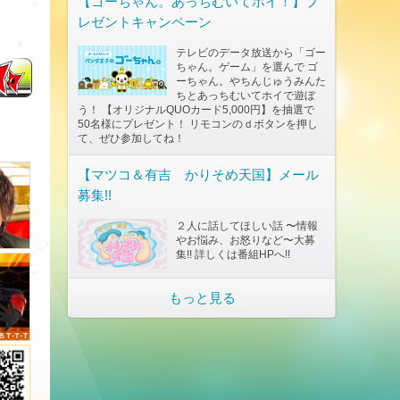
【ゴーちゃん。あっちむいてホイ！】プ
レゼントキャンペーン
テレビのデータ放送から「ゴー
ちゃん。ゲーム」を選んで ゴ
ーちゃん。やちんじゅうみんた
ちとあっちむいてホイで遊ぼ
う！ 【オリジナルQUOカード5,000円】を抽選で
50名様にプレゼント！ リモコンのｄボタンを押し
て、ぜひ参加してね！
【マツコ＆有吉 かりそめ天国】メール
募集!!
２人に話してほしい話 〜情報
やお悩み、お怒りなど〜大募
集!! 詳しくは番組HPへ!!
もっと見る