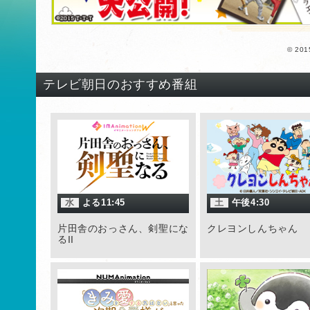
© 2
テレビ朝日のおすすめ番組
水
よる11:45
土
午後4:30
片田舎のおっさん、剣聖にな
クレヨンしんちゃん
るII