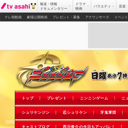
報道・情報
ドラマ
バラエティ
音楽
ドキュメンタリー
映画
テレ朝動画
劇場公開映画
プレゼント・募集
アナウンサーズ
イベント
トップ
プレゼント
ニンニンゲーム
ニ
シュリケンジン
忍シュリケン
牙鬼軍団
キャストブログ
西川俊介の今日もアッパレ！