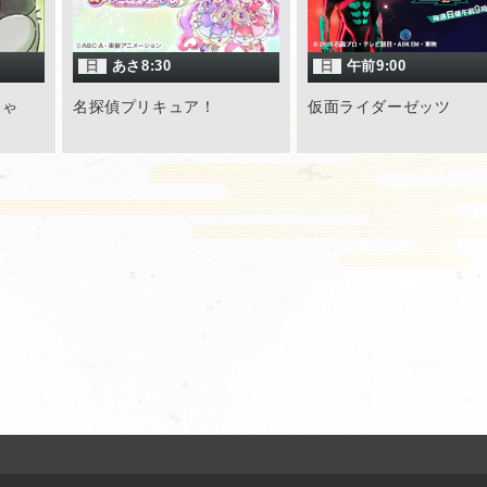
日
あさ8:30
日
午前9:00
ちゃ
名探偵プリキュア！
仮面ライダーゼッツ