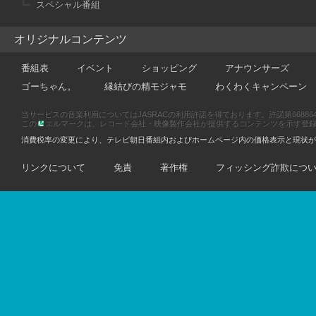
スペシャル番組
オリジナルコンテンツ
番組表
イベント
ショッピング
アナウンサーズ
ゴーちゃん。
縁結びの精モジャモ
わくわくキャンペーン
当サービスの音楽利用についてはJASRACの利用許諾を得ております。許諾第66886470
この
エルマークは、レコード会社・映像製作会社が提供するコンテンツを示す登録商標です
消費税率の変更により、テレビ朝日番組内およびホームページ内の価格表示と現状が
リンクについて
免責
著作権
フィッシング詐欺につ