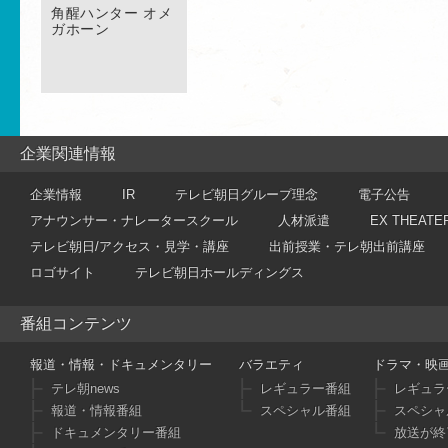
角醒ハンター オメ
ガホーン
企業関連情報
企業情報
IR
テレビ朝日グループ理念
電子公告
アナウンサー・ナレータースクール
人材派遣
EX THEATE
テレビ朝日/アクセス・見学・講座
出前授業・テレ朝出前講座
ロゴサイト
テレビ朝日ホールディングス
番組コンテンツ
報道・情報・ドキュメンタリー
バラエティ
ドラマ・映
テレ朝news
レギュラー番組
レギュラ
報道・情報番組
スペシャル番組
スペシャ
ドキュメンタリー番組
放送が終