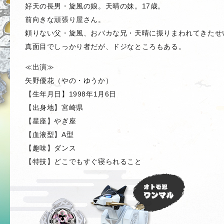
好天の長男・旋風の娘。天晴の妹。17歳。
前向きな頑張り屋さん。
頼りない父・旋風、おバカな兄・天晴に振りまわれてきたせ
真面目でしっかり者だが、ドジなところもある。
≪出演≫
矢野優花（やの・ゆうか）
【生年月日】1998年1月6日
【出身地】宮崎県
【星座】やぎ座
【血液型】A型
【趣味】ダンス
【特技】どこでもすぐ寝られること