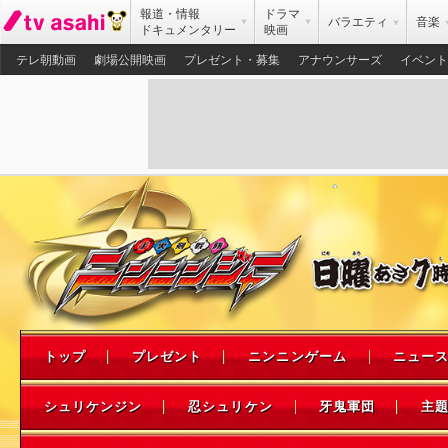
報道・情報
ドラマ
バラエティ
音楽
ドキュメンタリー
映画
テレ朝動画
劇場公開映画
プレゼント・募集
アナウンサーズ
イベント
トップ
プレゼント
ニンニンゲーム
ニュー
シュリケンジン
忍シュリケン
牙鬼軍団
主