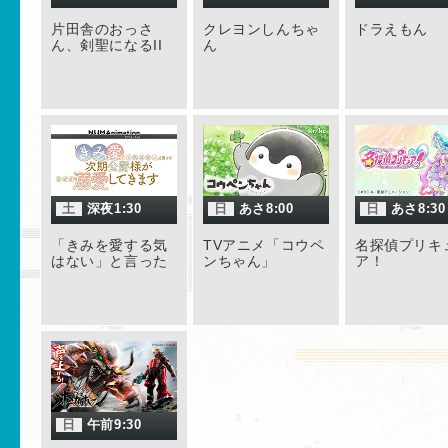
片田舎のおっさ
クレヨンしんちゃ
ドラえもん
ん、剣聖になるII
ん
土
深夜1:30
日
あさ8:00
日
あさ8:30
「きみを愛する気
TVアニメ「コウペ
名探偵プリキ
はない」と言った
ンちゃん」
ア！
次期公爵様がなぜ
か溺愛してきます
日
午前9:30