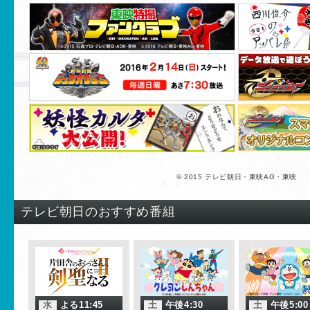
© 2015 テレビ朝日・東映AG・東映
テレビ朝日のおすすめ番組
水
よる11:45
土
午後4:30
土
午後5:00