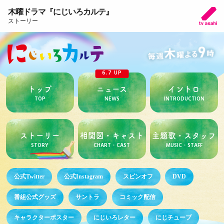
木曜ドラマ『にじいろカルテ』
ストーリー
6.7 UP
トップ
ニュース
イントロ
TOP
NEWS
INTRODUCTION
ストーリー
相関図・キャスト
主題歌・スタッフ
STORY
CHART・CAST
MUSIC・STAFF
公式Twitter
公式Instagram
スピンオフ
DVD
番組公式グッズ
サントラ
コミック配信
キャラクターポスター
にじいろレター
にじチューブ