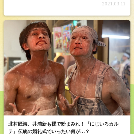
2021.03.11
北村匠海、井浦新も裸で粉まみれ！『にじいろカル
テ』伝統の婚礼式でいったい何が…？