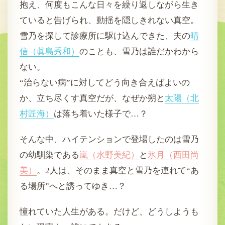
抱え、何度もこんな日々を繰り返しながら生き
ていると告げられ、動揺を隠しきれない真空。
雪乃を探して診療所に駆け込んできた、夫の
晴
信（眞島秀和）
のことも、雪乃は誰だかわから
ない。
“治らない病”に対してどう向き合えばよいの
か、立ち尽くす真空だが、なぜか朔と
太陽（北
村匠海）
は落ち着いた様子で…？
そんな中、ハイテンションで登場したのは雪乃
の幼馴染である
嵐（水野美紀）
と
氷月（西田尚
美）
。2人は、そのまま真空と雪乃を連れて“あ
る場所”へと誘ってゆき…？
憧れていた人生がある。だけど、どうしようも