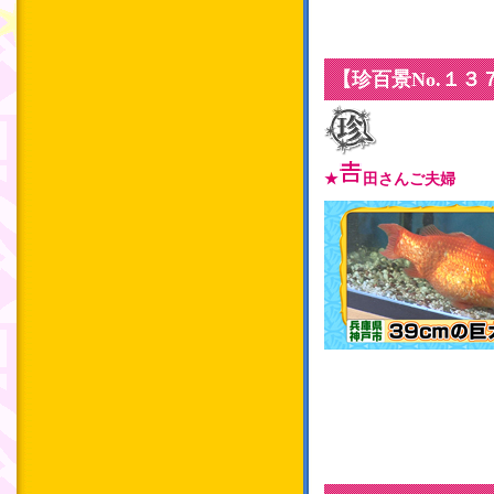
【珍百景No.１
★
田さんご夫婦