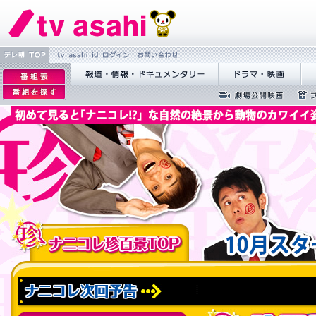
tv asahi id 繝ｭ繧ｰ
縺雁撫縺
繝�Ξ譛
逡
�粋繧上
� TOP
ｪ
逡
蝣ｱ驕薙�諠��ｱ繝ｻ繝峨く
繝峨Λ繝槭�譏
繝
○
邨
ｪ
繝･繝｡繝ｳ繧ｿ繝ｪ繝ｼ
ぅ
�逕ｻ
蜉��ｴ蜈ｬ髢区
繝励Ξ
�｡
邨
丐逕ｻ
隕ｳ隕
ｨ
�
ｒ
謗
｢縺
�