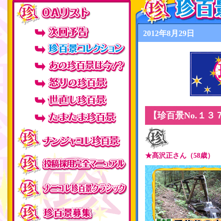
2012年8月29日
【珍百景No.１
★髙沢正さん（58歳）