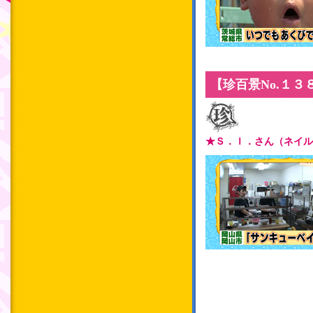
【珍百景No.１
★Ｓ．Ｉ．さん（ネイル