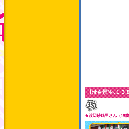
【珍百景No.１
★渡辺紗緒里さん（19