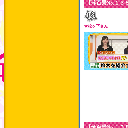
【珍百景No.１
★松ヶ下さん
【珍百景No.１