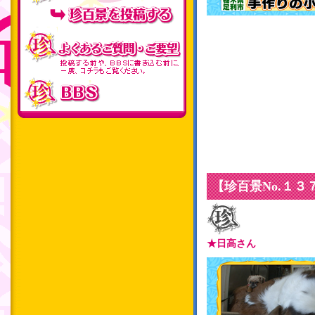
【珍百景No.１
★日高さん