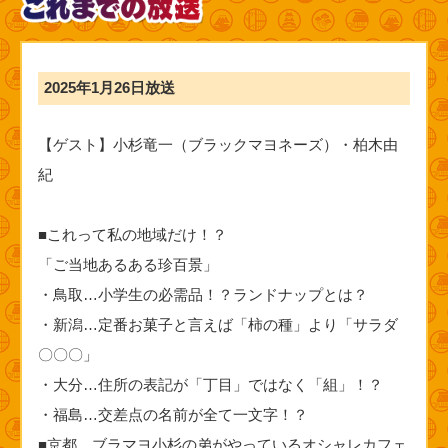
2025年1月26日放送
【ゲスト】小杉竜一（ブラックマヨネーズ）・柏木由
紀
■これって私の地域だけ！？
「ご当地あるある珍百景」
・鳥取…小学生の必需品！？ランドナップとは？
・新潟…定番お菓子と言えば「柿の種」より「サラダ
〇〇〇」
・大分…住所の表記が「丁目」ではなく「組」！？
・福島…交差点の名前が全て一文字！？
■京都…ブラマヨ小杉の弟がやっているオシャレカフェ