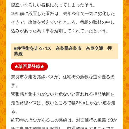
際立つ恐ろしい看板になってしまったそう。
10年前に設置した看板は、去年今年で一気に劣化した
そうで、改修を考えていたところ、番組の取材の申し
込みがあった為工事を延期してくれていたという。
■住宅街を走るバス 奈良県奈良市 奈良交通 押
熊線
★珍百景登録★
奈良市を走る路線バスが、住宅街の激狭な道を走る光
景。
緊張感と集中力がないと危ないと言われる押熊地区を
走る路線バスは、狭いところで幅2.5mしかない道を走
る。
約70年の歴史があるこの路線は、対面通行の道路で3か
所に専属の誘導員を配置し、交通整理をすることでス