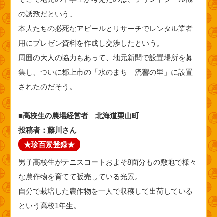
の誘致だという。
本人たちの必死なアピールとリサーチでレンタル業者
用にプレゼン資料を作成し交渉したという。
周囲の大人の協力もあって、地元新聞で設置場所を募
集し、ついに郡上市の「水のまち 流響の里」に設置
されたのだそう。
■高校生の農場経営者 北海道栗山町
投稿者：藤川さん
★珍百景登録★
男子高校生がテニスコートおよそ8面分もの敷地で様々
な農作物を育てて販売している光景。
自分で栽培した農作物を一人で収穫して出荷している
という高校1年生。