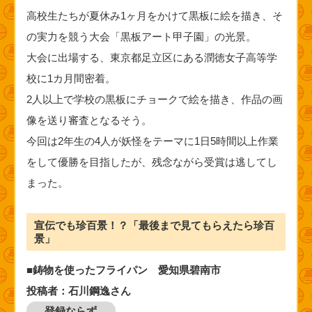
高校生たちが夏休み1ヶ月をかけて黒板に絵を描き、そ
の実力を競う大会「黒板アート甲子園」の光景。
大会に出場する、東京都足立区にある潤徳女子高等学
校に1カ月間密着。
2人以上で学校の黒板にチョークで絵を描き、作品の画
像を送り審査となるそう。
今回は2年生の4人が妖怪をテーマに1日5時間以上作業
をして優勝を目指したが、残念ながら受賞は逃してし
まった。
宣伝でも珍百景！？「最後まで見てもらえたら珍百
景」
■鋳物を使ったフライパン 愛知県碧南市
投稿者：石川鋼逸さん
登録ならず