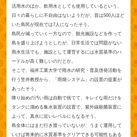
活用水のほか、飲用水としても使用しているという。
日々の暮らしに不自由はないようだが、昔は500人ほど
いた島民が現在では7人になったそう。
島民が減っていく一方なので、観光施設などを作って
島を盛り上げようとしたが、日常生活では問題がない
雨水生活でも、施設として運営するには水質基準のハ
ードルが高く難しいのだとか。
そこで、福井工業大学で雨水の研究・普及啓発活動を
行う笠井教授から、「雨畑システム」の設置の提案が
あったそう。
降り始めの汚い雨は自動で捨てて、キレイな雨だけを
タンクに溜める集水装置の設置で、紫外線殺菌装置に
よって、真水に近いレベルにもなるそう。
島全体にはまだ行き渡っていないが、うまく運用して
いけば将来的に水質基準をクリアできる可能性もある