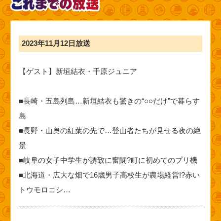
2023年11月12日放送
【ゲスト】新垣結衣・千原ジュニア
■長崎・五島列島…新垣結衣も驚きの“○○だけ”で暮らす
島
■長野・山奥の紅葉の先で…登山者たちが見せる夜の絶
景
■岐阜の女子中学生が誘致に奮闘?町に初めてのプリ機
■北海道・広大な畑で16歳男子高校生が農場経営!?赤い
トウモロコシ…