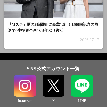
『Mステ』夏の2時間SPに豪華12組！1500回記念の放
送で“生投票企画”が2年ぶり復活
2026.07.17
SNS公式アカウント一覧
Instagram
X
LINE