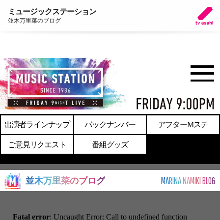
ミュージックステーション
並木万里菜のブログ
出演者ラインナップ
バックナンバー
アフターMステ
ご意見リクエスト
番組グッズ
MARINA NAMIKI BLOG
並木万里菜のブログ