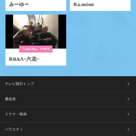
みーゆー
Ra.union
「Candy Pop」
TWICE
RikkA~六花~
テレビ朝日トップ
番組表
ドラマ・映画
バラエティ