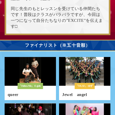
同じ先生のもとレッスンを受けている仲間たち
です！普段はクラスがバラバラですが、今回は
一つになって自分たちなりの”EXCITE”を伝えま
す□
ファイナリスト（※五十音順）
「Follow Me」
E-girls
「OLA!!」
ゆず
queer
Jewel angel