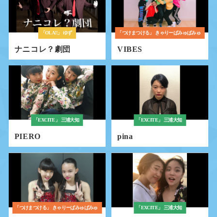
「OLA!!」
ゆず
「つけまつける」
きゃりーぱみゅぱみゅ
ナニコレ？劇団
VIBES
「EXCITE」
三浦大知
「EXCITE」
三浦大知
PIERO
pina
「つけまつける」
きゃりーぱみゅぱみゅ
「EXCITE」
三浦大知