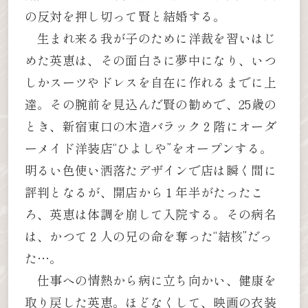
の反対を押し切って賢と結婚する。
生まれ来る我が子のために洋裁を習いはじ
めた英恵は、その面白さに夢中になり、いつ
しかスーツやドレスを自在に作れるまでに上
達。その腕前を見込んだ賢の勧めで、25歳の
とき、新宿東口の木造バラック２階にオーダ
ーメイド洋装店“ひよしや”をオープンする。
明るい色使い洒落たデザインで店は瞬く間に
評判となるが、開店から１年半がたったこ
ろ、英恵は体調を崩して入院する。その病名
は、かつて２人の兄の命を奪った“結核”だっ
た…。
仕事への情熱から病に立ち向かい、健康を
取り戻した英恵。ほどなくして、映画の衣装