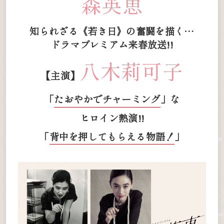
森英恵
知られざる《若き日》の奮闘を描く…
ドラマプレミアム来春放送!!
八木莉可子
【主演】
「
たおやかでチャーミング
」な
ヒロイン熱演!!
「
背中を押してもらえる物語！
」