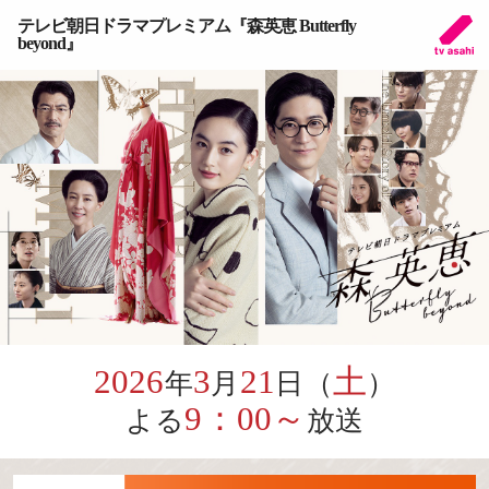
テレビ朝日ドラマプレミアム『森英恵 Butterfly
beyond』
2026
3
21
土
年
月
日（
）
9：00～
よる
放送