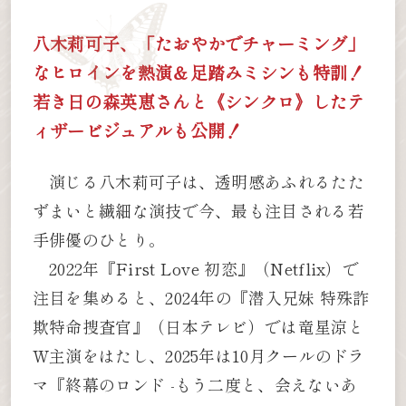
八木莉可子、「たおやかでチャーミング」
なヒロインを熱演＆足踏みミシンも特訓！
若き日の森英恵さんと《シンクロ》したテ
ィザービジュアルも公開！
演じる八木莉可子は、透明感あふれるたた
ずまいと繊細な演技で今、最も注目される若
手俳優のひとり。
2022年『First Love 初恋』（Netflix）で
注目を集めると、2024年の『潜入兄妹 特殊詐
欺特命捜査官』（日本テレビ）では竜星涼と
W主演をはたし、2025年は10月クールのドラ
マ『終幕のロンド -もう二度と、会えないあ