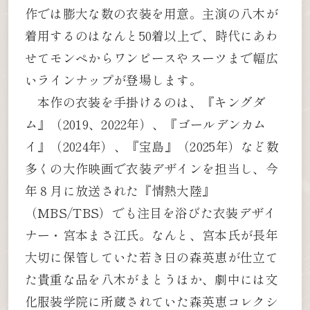
作では膨大な数の衣装を用意。主演の八木が
着用するのはなんと50着以上で、時代にあわ
せてモンペからワンピースやスーツまで幅広
いラインナップが登場します。
本作の衣装を手掛けるのは、『キングダ
ム』（2019、2022年）、『ゴールデンカム
イ』（2024年）、『宝島』（2025年）など数
多くの大作映画で衣装デザインを担当し、今
年８月に放送された『情熱大陸』
（MBS/TBS）でも注目を浴びた衣装デザイ
ナー・宮本まさ江氏。なんと、宮本氏が長年
大切に保管していた若き日の森英恵が仕立て
た貴重な品を八木がまとうほか、劇中には文
化服装学院に所蔵されていた森英恵コレクシ