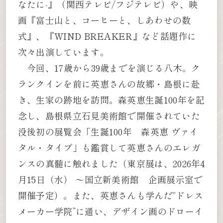
なたに-』（関西テレビ/フジテレビ）や、映
画『富士山と、コーヒーと、しあわせの数
式』、『WIND BREAKER』など話題作に
次々出演しています。
今回、17歳から39歳までを演じる八木。ク
ランクインを前に英恵さんの故郷・島根に赴
き、生家の跡地を訪問。森英恵生誕100年を記
念し、島根県立石見美術館で開催されていた
没後初の展覧会「生誕100年 森英恵 ヴァイ
タル・タイプ」も鑑賞して英恵さんのエレガ
ンスの真髄に触れました（東京展は、2026年4
月15日（水） ～国立新美術館 企画展示室で
開催予定）。また、英恵さんも学んだ“ドレス
メーカー学院”に通い、デザイン画のドローイ