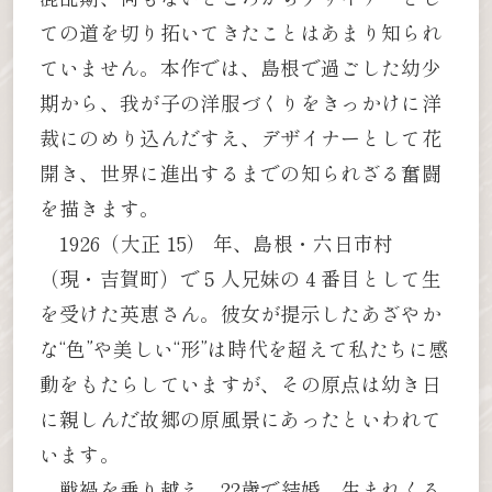
ての道を切り拓いてきたことはあまり知られ
ていません。本作では、島根で過ごした幼少
期から、我が子の洋服づくりをきっかけに洋
裁にのめり込んだすえ、デザイナーとして花
開き、世界に進出するまでの知られざる奮闘
を描きます。
1926（大正 15） 年、島根・六日市村
（現・吉賀町）で５人兄妹の４番目として生
を受けた英恵さん。彼女が提示したあざやか
な“色”や美しい“形”は時代を超えて私たちに感
動をもたらしていますが、その原点は幼き日
に親しんだ故郷の原風景にあったといわれて
います。
戦禍を乗り越え、22歳で結婚。生まれくる