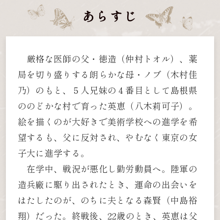
あらすじ
厳格な医師の父・徳造（仲村トオル）、薬
局を切り盛りする朗らかな母・ノブ（木村佳
乃）のもと、５人兄妹の４番目として島根県
ののどかな村で育った英恵（八木莉可子）。
絵を描くのが大好きで美術学校への進学を希
望するも、父に反対され、やむなく東京の女
子大に進学する。
在学中、戦況が悪化し勤労動員へ。陸軍の
造兵廠に駆り出されたとき、運命の出会いを
はたしたのが、のちに夫となる森賢（中島裕
翔）だった。終戦後、22歳のとき、英恵は父