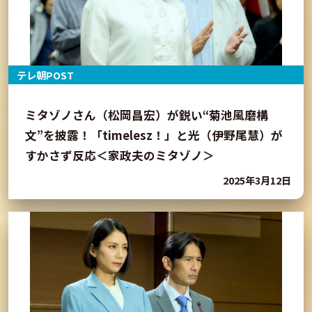
テレ朝POST
ミタゾノさん（松岡昌宏）が鋭い“菊池風磨構
文”を披露！「timelesz！」と光（伊野尾慧）が
すかさず反応＜家政夫のミタゾノ＞
2025年3月12日