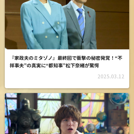
『家政夫のミタゾノ』最終回で衝撃の秘密発覚！“不
祥事夫”の真実に“都知事”松下奈緒が驚愕
2025.03.12