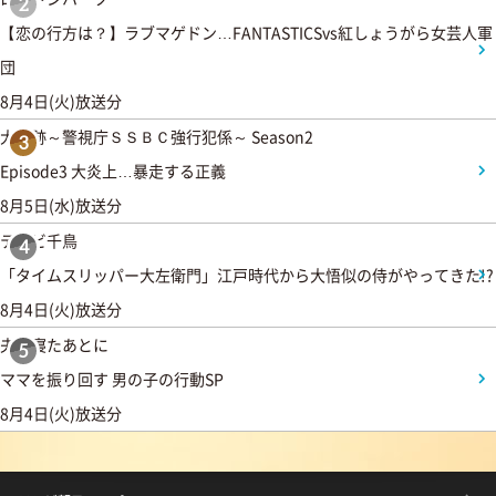
2
【恋の行方は？】ラブマゲドン…FANTASTICSvs紅しょうがら女芸人軍
団
8月4日(火)放送分
大追跡～警視庁ＳＳＢＣ強行犯係～ Season2
3
Episode3 大炎上…暴走する正義
8月5日(水)放送分
テレビ千鳥
4
「タイムスリッパー大左衛門」江戸時代から大悟似の侍がやってきた!?
8月4日(火)放送分
夫が寝たあとに
5
ママを振り回す 男の子の行動SP
8月4日(火)放送分