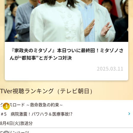
『家政夫のミタゾノ』本日ついに最終回！ミタゾノさ
んが“都知事”とガチンコ対決
2025.03.11
TVer視聴ランキング（テレビ朝日）
クロスロード ～救命救急の約束～
1
＃5 病院激震！パワハラ＆医療事故!?
8月4日(火)放送分
ロンドンハーツ