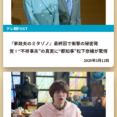
テレ朝POST
『家政夫のミタゾノ』最終回で衝撃の秘密発
覚！“不祥事夫”の真実に“都知事”松下奈緒が驚愕
2025年3月12日