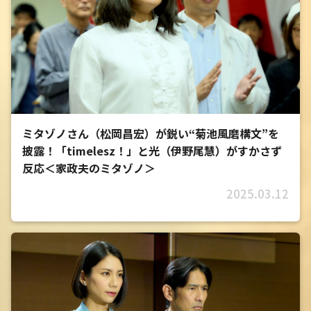
ミタゾノさん（松岡昌宏）が鋭い“菊池風磨構文”を
披露！「timelesz！」と光（伊野尾慧）がすかさず
反応＜家政夫のミタゾノ＞
2025.03.12