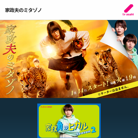
家政夫のミタゾノ