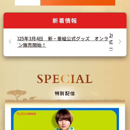
新着情報
2025年1月14日 スピンオフドラマ『家政負
ズ オンラ
のヒカル Season2』がTELASAで独占配信スタ
202
ート！
SPECIAL
特別配信