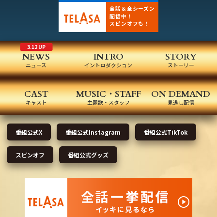
全話＆全シーズン
配信中！
スピンオフも！
3.12 UP
NEWS
INTRO
STORY
ニュース
イントロダクション
ストーリー
CAST
MUSIC・STAFF
ON DEMAND
キャスト
主題歌・スタッフ
見逃し配信
番組公式X
番組公式Instagram
番組公式TikTok
スピンオフ
番組公式グッズ