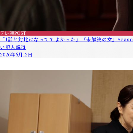
テレ朝POST
「1話と対比になっててよかった」『未解決の女』Sea
い犯人説得
2026年6月12日