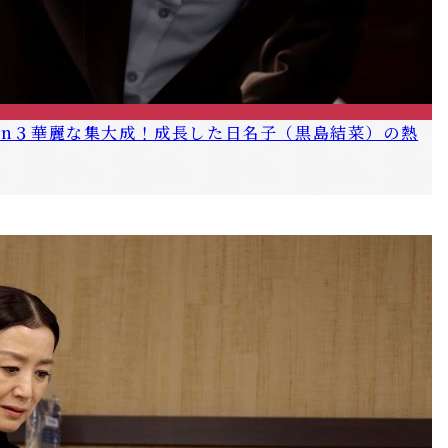
son３華麗な集大成！成長した日名子（黒島結菜）の熱