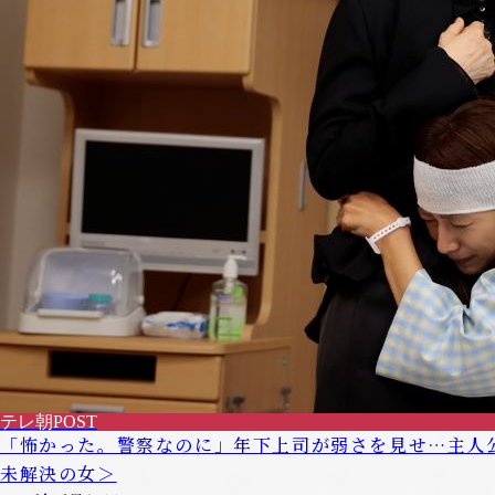
テレ朝POST
「怖かった。警察なのに」年下上司が弱さを見せ…主人
未解決の女＞