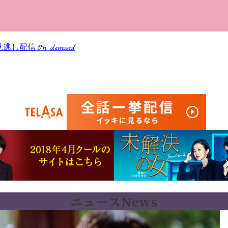
見逃し配信
On demand
！
ニュース
News