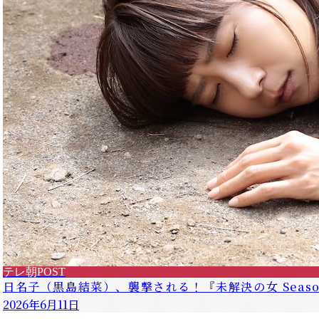
テレ朝POST
日名子（黒島結菜）、襲撃される！『未解決の女 Seas
2026年6月11日