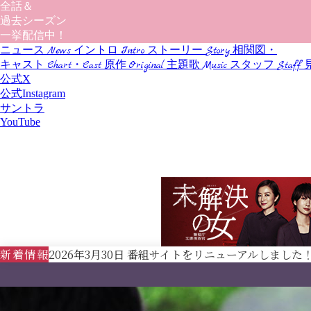
全話＆
過去シーズン
一挙配信中！
ニュース
News
イントロ
Intro
ストーリー
Story
相関図・
キャスト
Chart・Cast
原作
Original
主題歌
Music
スタッフ
Staff
公式X
公式Instagram
サントラ
YouTube
新着情報
2026年3月30日 番組サイトをリニューアルしました