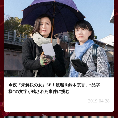
今夜『未解決の女』SP！波瑠＆鈴木京香、“品字
様”の文字が残された事件に挑む
2019.04.28