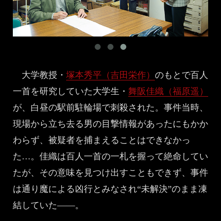
大学教授・
塚本秀平（吉田栄作）
のもとで百人
一首を研究していた大学生・
舞阪佳織（福原遥）
が、白昼の駅前駐輪場で刺殺された。事件当時、
現場から立ち去る男の目撃情報があったにもかか
わらず、被疑者を捕まえることはできなかっ
た…。佳織は百人一首の一札を握って絶命してい
たが、その意味を見つけ出すこともできず、事件
は通り魔による凶行とみなされ“未解決”のまま凍
結していた――。