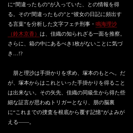
に“間違ったもの”が入っていた、との情報を得
る。その“間違ったもの”と“彼女の日記に頻出す
る言葉”を分析した文字フェチ刑事・
鳴海理沙
（鈴木京香）
は、佳織の知られざる一面を推察。
さらに、箱の中にあるべき1枚がないことに気づ
き…!?
朋と理沙は手掛かりを求め、塚本のもとへ。だ
が、塚本からはこれといった手掛かりを得ること
は出来ない。その矢先、佳織の同級生から得た些
細な証言が思わぬトリガーとなり、朋の脳裏
に“これまでの捜査を根底から覆す記憶”がよみが
える――。