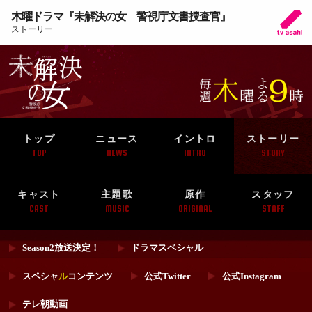
木曜ドラマ『未解決の女 警視庁文書捜査官』
ストーリー
トップ
ニュース
イントロ
ストーリー
TOP
NEWS
INTRO
STORY
キャスト
主題歌
原作
スタッフ
CAST
MUSIC
ORIGINAL
STAFF
Season2放送決定！
ドラマスペシャル
スペシャ
ル
コンテンツ
公式Twitter
公式Instagram
テレ朝動画