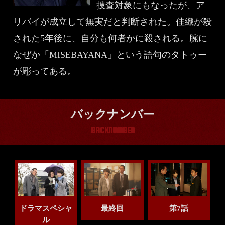
捜査対象にもなったが、ア
リバイが成立して無実だと判断された。佳織が殺
された5年後に、自分も何者かに殺される。腕に
なぜか「MISEBAYANA」という語句のタトゥー
が彫ってある。
バックナンバー
BACKNUMBER
ドラマスペシャ
最終回
第7話
ル