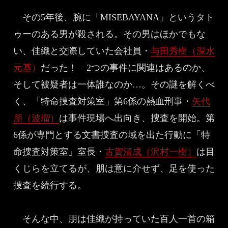
その5年後、腕に「MISEBAYANA」というタト
ゥーのある男が殺される。その男はほかでもな
い、佳織と交際していた会社員・
与田秀樹（深水
元基）
だった！ 2つの事件に関連はあるのか、
そして被疑者は一体誰なのか…。その謎を解くべ
く、「特命捜査対策室」第6係の熱血刑事・
矢代
朋（波瑠）
は事件現場へ出向き、捜査を開始。第
6係が専門とする文書捜査の域を出た行動に「特
命捜査対策室」室長・
古賀清成（沢村一樹）
は目
くじらを立てるが、朋は意に介せず、足を使った
捜査を続行する。
そんな中、朋は佳織が持っていた百人一首の箱