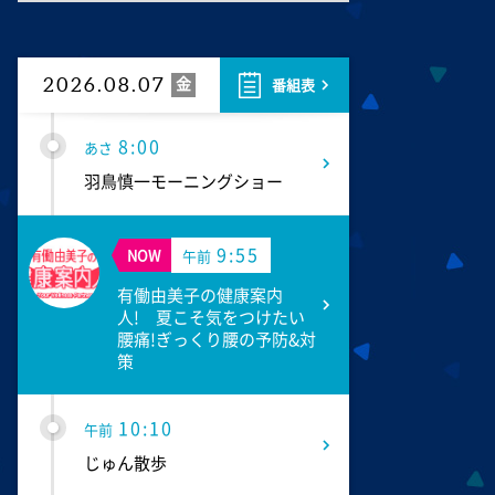
4:55
あさ
グッド!モーニング
金
2026.08.07
番組表
8:00
あさ
羽鳥慎一モーニングショー
9:55
NOW
午前
有働由美子の健康案内
人! 夏こそ気をつけたい
腰痛!ぎっくり腰の予防&対
策
10:10
午前
じゅん散歩