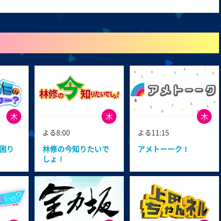
木
木
木
よる8:00
よる11:15
困り
林修の今知りたいで
アメトーーク！
しょ！