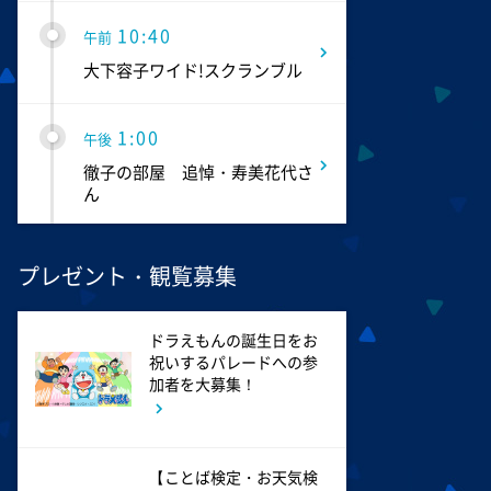
10:40
午前
大下容子ワイド!スクランブル
1:00
午後
徹子の部屋 追悼・寿美花代さ
ん
1:30
午後
プレゼント・観覧募集
DAIGOも台所 ～きょうの献
立 何にする?～ 簡単!コーヒ
ーパンナコッタ
ドラえもんの誕生日をお
祝いするパレードへの参
加者を大募集！
1:45
午後
ANNニュース
【ことば検定・お天気検