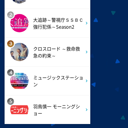
のハテナ>を深掘り
2
大追跡～警視庁ＳＳＢＣ
6:50
よる
強行犯係～Season2
ザワつく!路線バスで寄り道の
旅 【“東京&横浜"2大都市の地
下街グルメを巡る!】
3
クロスロード ～救命救
急の約束～
8:00
よる
マツコ&有吉 かりそめ天国
4
M-1王者たくろうの滋賀の魅力
ミュージックステーショ
プレゼンツアー
ン
8:54
よる
5
私の幸福時間
羽鳥慎一 モーニングシ
ョー
9:00
よる