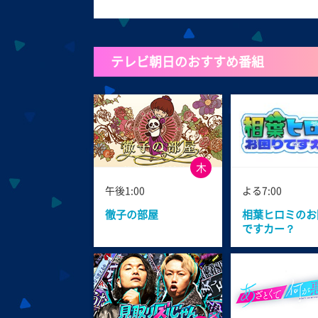
テレビ朝日のおすすめ番組
木
午後1:00
よる7:00
徹子の部屋
相葉ヒロミのお
ですカー？