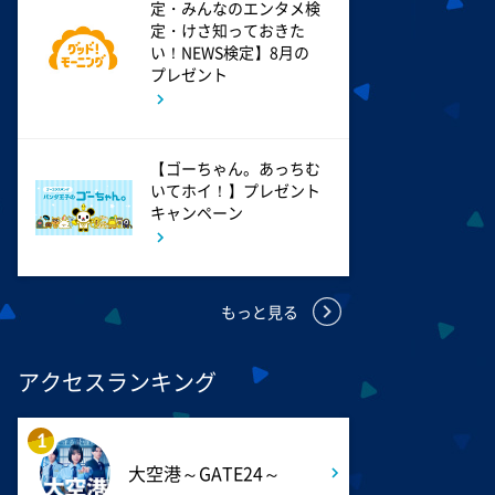
定・みんなのエンタメ検
1:50
午後
定・けさ知っておきた
TOKYO EVERYONE
い！NEWS検定】8月の
プレゼント
1:55
午後
午後もじゅん散歩
【ゴーちゃん。あっちむ
いてホイ！】プレゼント
キャンペーン
2:53
午後
科捜研の女12 #3
もっと見る
3:50
午後
相棒16 #11
アクセスランキング
4:48
午後
1
スーパーJチャンネル 井澤健
大空港～GATE24～
太朗と森山みなみが<ニュース