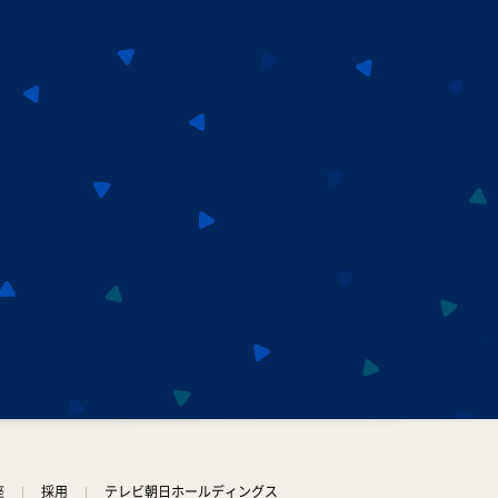
名探偵のままでいて #4
0:45
深夜
キッチンカー大作戦!
1:15
深夜
バズマンTV
1:45
深夜
ラブ!!Jリーグ
2:00
深夜
M:ZINE
2:20
深夜
座
採用
テレビ朝日ホールディングス