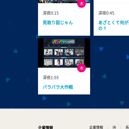
木
深夜0:15
深夜0:45
見取り図じゃん
あざとくて何が
の？
木
深夜1:55
バラバラ大作戦
企業情報
企業情報
IR
系