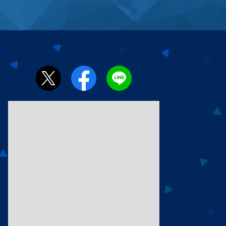
4:00
あさ
おはよう!時代劇 暴れん坊将
軍9 #19