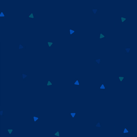
ミュージックステーション
10周年あいみょん、TMR、
HY…名曲が続々!初登場ATEEZ
9:54
よる
報道ステーション
11:10
よる
熱闘甲子園 涙は、強さにな
る。
11:40
よる
気づきの扉
11:45
よる