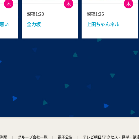
木
木
木
深夜1:20
深夜1:26
悪い
全力坂
上田ちゃんネル
列局
グループ会社一覧
電子公告
テレビ朝日/アクセス・見学・講